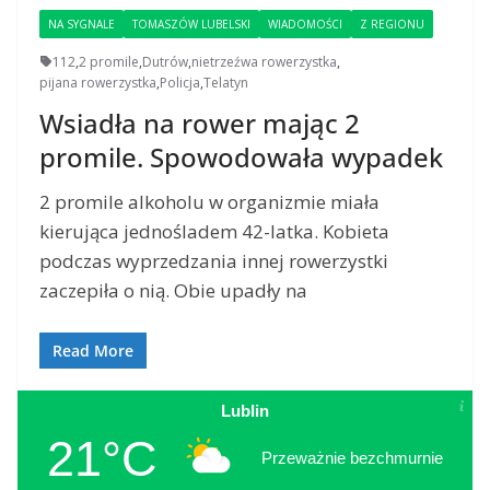
NA SYGNALE
TOMASZÓW LUBELSKI
WIADOMOŚCI
Z REGIONU
112
,
2 promile
,
Dutrów
,
nietrzeźwa rowerzystka
,
pijana rowerzystka
,
Policja
,
Telatyn
Wsiadła na rower mając 2
promile. Spowodowała wypadek
2 promile alkoholu w organizmie miała
kierująca jednośladem 42-latka. Kobieta
podczas wyprzedzania innej rowerzystki
zaczepiła o nią. Obie upadły na
Read More
Lublin
21°C
Przeważnie bezchmurnie