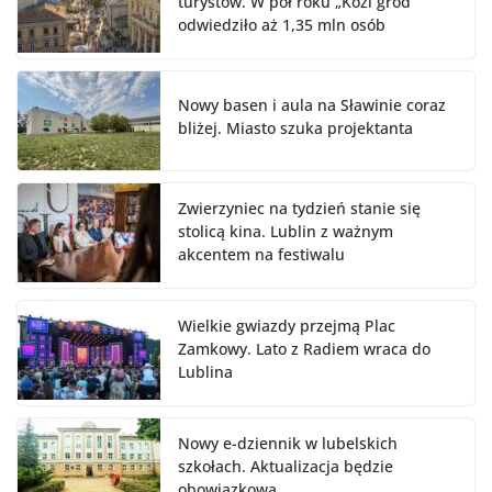
turystów. W pół roku „Kozi gród”
odwiedziło aż 1,35 mln osób
Nowy basen i aula na Sławinie coraz
bliżej. Miasto szuka projektanta
Zwierzyniec na tydzień stanie się
stolicą kina. Lublin z ważnym
akcentem na festiwalu
Wielkie gwiazdy przejmą Plac
Zamkowy. Lato z Radiem wraca do
Lublina
Nowy e-dziennik w lubelskich
szkołach. Aktualizacja będzie
obowiązkowa