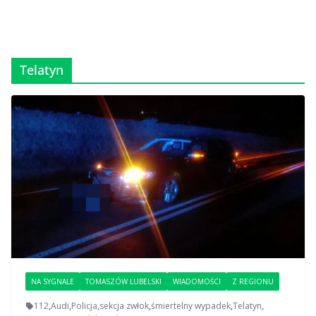
Telatyn
NA SYGNALE
TOMASZÓW LUBELSKI
WIADOMOŚCI
Z REGIONU
112
,
Audi
,
Policja
,
sekcja zwłok
,
śmiertelny wypadek
,
Telatyn
,