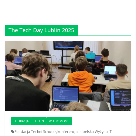
The Tech Day Lublin 2025
EDUKACJA
LUBLIN
WIADOMOŚCI
Fundacja Techni Schools
,
konferencja
,
Lubelska Wyżyna IT
,