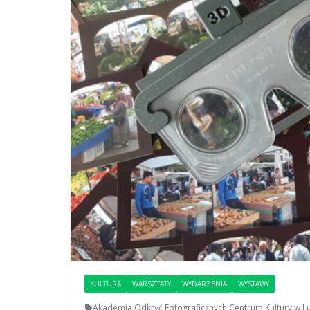
KULTURA
WARSZTATY
WYDARZENIA
WYSTAWY
Akademia Odkryć Fotograficznych
,
Centrum Kultury w Lu