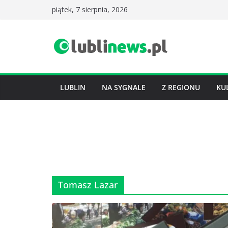
Przejdź
piątek, 7 sierpnia, 2026
do
treści
LUBLIN
NA SYGNALE
Z REGIONU
KU
Tomasz Lazar