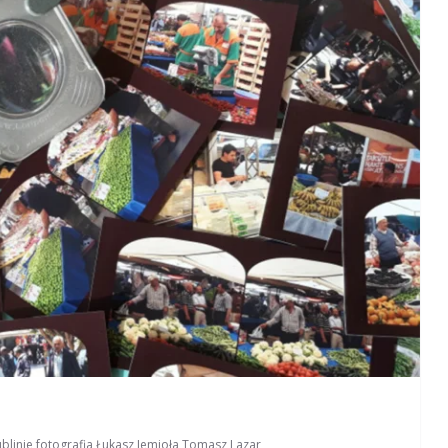
blinie
,
fotografia
,
Łukasz Jemioła
,
Tomasz Lazar