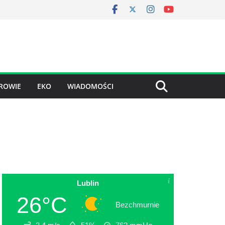
ROWIE
EKO
WIADOMOŚCI
Lublin
26°C
Bezchmurnie