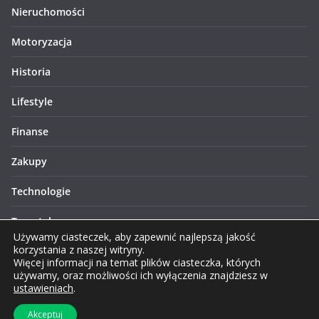
Nieruchomości
Motoryzacja
Historia
Lifestyle
Finanse
Zakupy
Technologie
Turystyka
Używamy ciasteczek, aby zapewnić najlepszą jakość
korzystania z naszej witryny.
Więcej informacji na temat plików ciasteczka, których
używamy, oraz możliwości ich wyłączenia znajdziesz w
ustawieniach
.
Prawa autorskie © 2026 Lublinews.pl. Wszelkie prawa
Akceptuj
zastrzeżone.