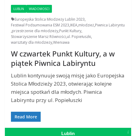
LUBLIN
WIADOMOŚCI
Europejska Stolica Młodzieży Lublin 2023
,
Festiwal Podsumowania ESM 2023
,
IKEA
,
młodzież
,
Piwnica Labiryntu
,
przestrzenie dla młodzieży
,
Punkt Kultury
,
Stowarzyszenie Marsz Równości
,
ul. Popiełuszki
,
warsztaty dla młodzieży
,
Wieniawa
W czwartek Punkt Kultury, a w
piątek Piwnica Labiryntu
Lublin kontynuuje swoją misję jako Europejska
Stolica Młodzieży 2023, otwierając kolejne
miejsca spotkań dla młodych. Piwnica
Labiryntu przy ul. Popiełuszki
Read More
Lublin