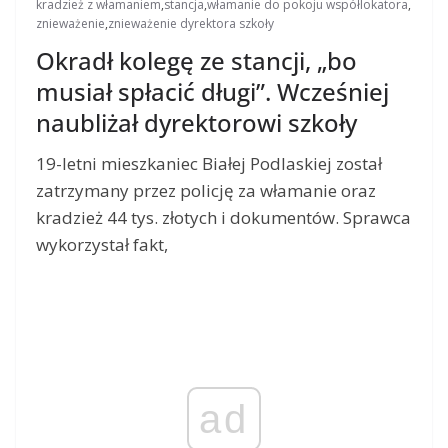
kradzież z włamaniem
,
stancja
,
włamanie do pokoju współlokatora
,
znieważenie
,
znieważenie dyrektora szkoły
Okradł kolegę ze stancji, „bo
musiał spłacić długi”. Wcześniej
naubliżał dyrektorowi szkoły
19-letni mieszkaniec Białej Podlaskiej został
zatrzymany przez policję za włamanie oraz
kradzież 44 tys. złotych i dokumentów. Sprawca
wykorzystał fakt,
ad