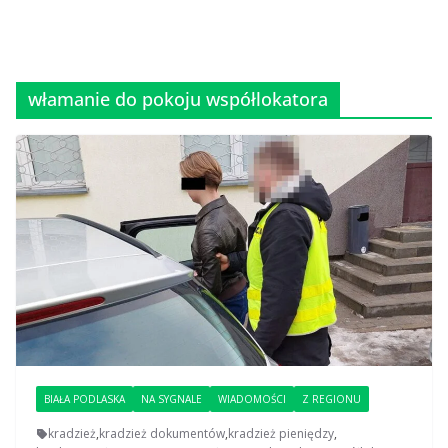
włamanie do pokoju współlokatora
BIAŁA PODLASKA
NA SYGNALE
WIADOMOŚCI
Z REGIONU
kradzież
,
kradzież dokumentów
,
kradzież pieniędzy
,