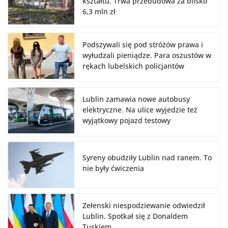
kształtu. Trwa przebudowa za blisko
6,3 mln zł
Podszywali się pod stróżów prawa i
wyłudzali pieniądze. Para oszustów w
rękach lubelskich policjantów
Lublin zamawia nowe autobusy
elektryczne. Na ulice wyjedzie też
wyjątkowy pojazd testowy
Syreny obudziły Lublin nad ranem. To
nie były ćwiczenia
Zełenski niespodziewanie odwiedził
Lublin. Spotkał się z Donaldem
Tuskiem