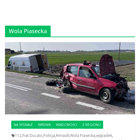
Wola Piasecka
NA SYGNALE
ŚWIDNIK
WIADOMOŚCI
Z REGIONU
112
,
Fiat Ducato
,
Policja
,
Renault
,
Wola Piasecka
,
wypadek
,