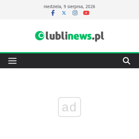
Przejdź
niedziela, 9 sierpnia, 2026
do
treści
ad