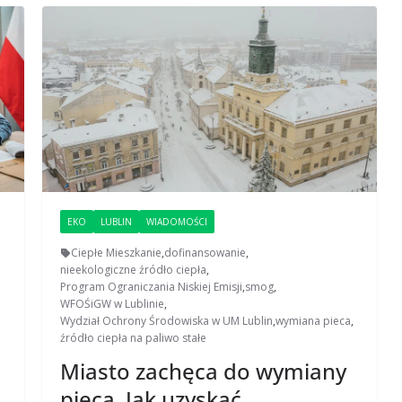
EKO
LUBLIN
WIADOMOŚCI
Ciepłe Mieszkanie
,
dofinansowanie
,
nieekologiczne źródło ciepła
,
Program Ograniczania Niskiej Emisji
,
smog
,
WFOŚiGW w Lublinie
,
Wydział Ochrony Środowiska w UM Lublin
,
wymiana pieca
,
źródło ciepła na paliwo stałe
Miasto zachęca do wymiany
pieca. Jak uzyskać