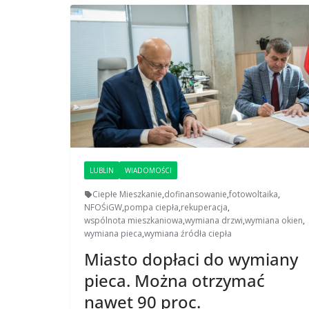
LUBLIN
WIADOMOŚCI
Ciepłe Mieszkanie
,
dofinansowanie
,
fotowoltaika
,
NFOŚiGW
,
pompa ciepła
,
rekuperacja
,
wspólnota mieszkaniowa
,
wymiana drzwi
,
wymiana okien
,
wymiana pieca
,
wymiana źródła ciepła
Miasto dopłaci do wymiany
pieca. Można otrzymać
nawet 90 proc.