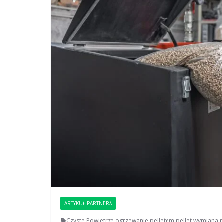
ARTYKUŁ PARTNERA
Czyste Powietrze
,
ogrzewanie pelletem
,
pellet
,
wymiana 