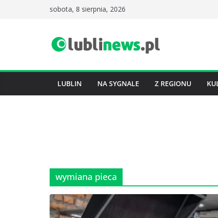
Przejdź
sobota, 8 sierpnia, 2026
do
treści
LUBLIN
NA SYGNALE
Z REGIONU
KU
wymiana pieca