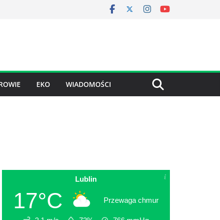
ROWIE
EKO
WIADOMOŚCI
Lublin
17°C
Przewaga chmur