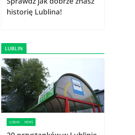
Sprawdź jak dobrze znasz
historię Lublina!
LUBLIN
LUBLIN
NEWS
20 przystanków w Lublinie