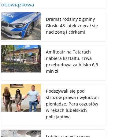
Dramat rodziny z gminy
Głusk. 48-latek znęcał się
nad żoną i córkami
Amfiteatr na Tatarach
nabiera kształtu. Trwa
przebudowa za blisko 6,3
mln zł
Podszywali się pod
stróżów prawa i wyłudzali
pieniądze. Para oszustów
w rękach lubelskich
policjantów
Lublin zamawia nowe