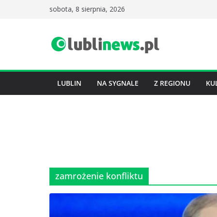
Przejdź
sobota, 8 sierpnia, 2026
do
treści
LUBLIN
NA SYGNALE
Z REGIONU
KU
zamrożenie konfliktu