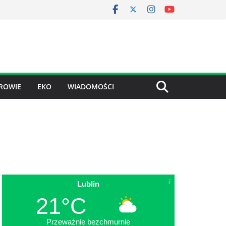
ROWIE
EKO
WIADOMOŚCI
Lublin
21°C
Przeważnie bezchmurnie