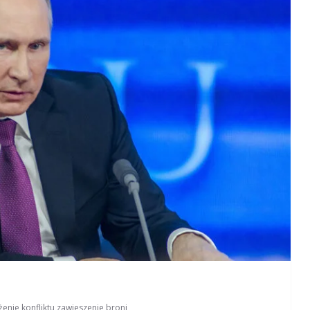
enie konfliktu
,
zawieszenie broni