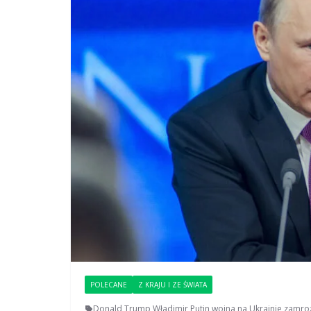
POLECANE
Z KRAJU I ZE ŚWIATA
Donald Trump
,
Władimir Putin
,
wojna na Ukrainie
,
zamroż