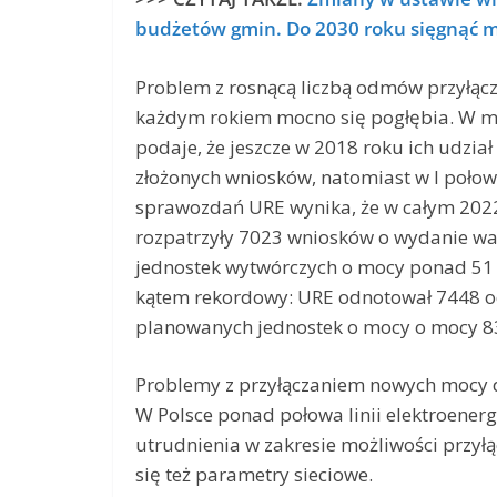
budżetów gmin. Do 2030 roku sięgnąć m
Problem z rosnącą liczbą odmów przyłącze
każdym rokiem mocno się pogłębia. W m
podaje, że jeszcze w 2018 roku ich udział
złożonych wniosków, natomiast w I połowi
sprawozdań URE wynika, że w całym 2022
rozpatrzyły 7023 wniosków o wydanie wa
jednostek wytwórczych o mocy ponad 51 G
kątem rekordowy: URE odnotował 7448 
planowanych jednostek o mocy o mocy 83,
Problemy z przyłączaniem nowych mocy do 
W Polsce ponad połowa linii elektroener
utrudnienia w zakresie możliwości przył
się też parametry sieciowe.