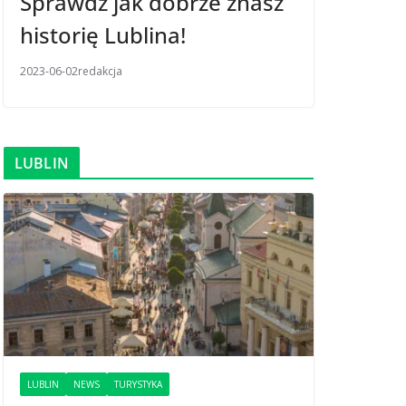
Sprawdź jak dobrze znasz
historię Lublina!
2023-06-02
redakcja
LUBLIN
LUBLIN
NEWS
TURYSTYKA