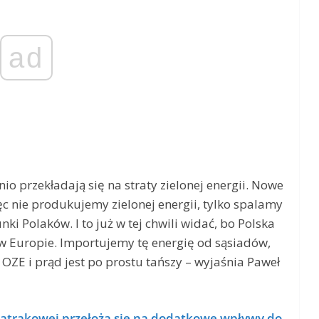
ad
o przekładają się na straty zielonej energii. Nowe
ęc nie produkujemy zielonej energii, tylko spalamy
nki Polaków. I to już w tej chwili widać, bo Polska
w Europie. Importujemy tę energię od sąsiadów,
ej OZE i prąd jest po prostu tańszy – wyjaśnia Paweł
atrakowej przełożą się na dodatkowe wpływy do