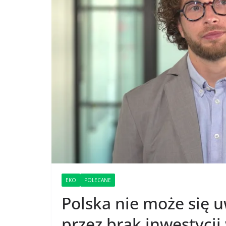
EKO
POLECANE
Polska nie może się 
przez brak inwestycji