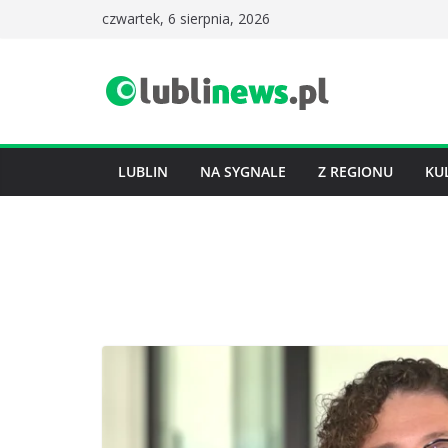
Przejdź
czwartek, 6 sierpnia, 2026
do
treści
LUBLIN
NA SYGNALE
Z REGIONU
KU