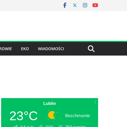
ROWIE
EKO
WIADOMOŚCI
Lublin
23°C
Bezchmurnie