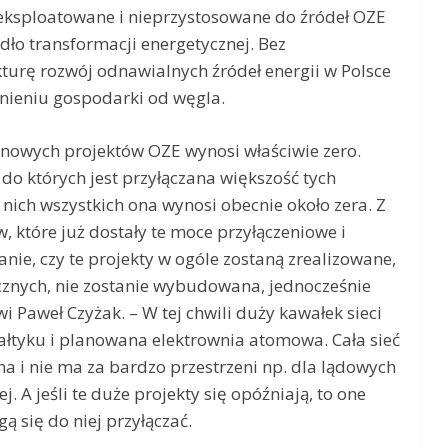
wyeksploatowane i nieprzystosowane do źródeł OZE
dło transformacji energetycznej. Bez
turę rozwój odnawialnych źródeł energii w Polsce
lnieniu gospodarki od węgla.
a nowych projektów OZE wynosi właściwie zero.
 do których jest przyłączana większość tych
 nich wszystkich ona wynosi obecnie około zera. Z
 które już dostały te moce przyłączeniowe i
nie, czy te projekty w ogóle zostaną zrealizowane,
cznych, nie zostanie wybudowana, jednocześnie
i Paweł Czyżak. – W tej chwili duży kawałek sieci
ałtyku i planowana elektrownia atomowa. Cała sieć
na i nie ma za bardzo przestrzeni np. dla lądowych
. A jeśli te duże projekty się opóźniają, to one
gą się do niej przyłączać.