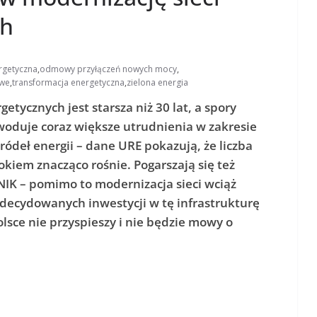
ch
ergetyczna
,
odmowy przyłączeń nowych mocy
,
owe
,
transformacja energetyczna
,
zielona energia
etycznych jest starsza niż 30 lat, a spory
woduje coraz większe utrudnienia w zakresie
ódeł energii – dane URE pokazują, że liczba
kiem znacząco rośnie. Pogarszają się też
NIK – pomimo to modernizacja sieci wciąż
decydowanych inwestycji w tę infrastrukturę
lsce nie przyspieszy i nie będzie mowy o