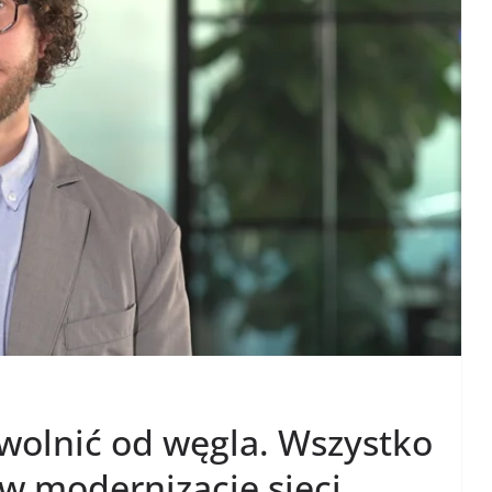
uwolnić od węgla. Wszystko
 w modernizację sieci