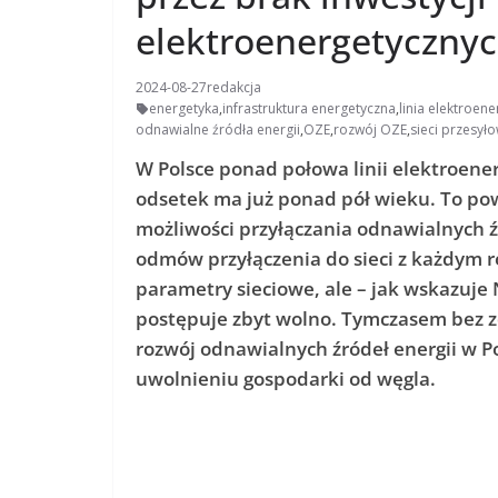
elektroenergetyczny
2024-08-27
redakcja
energetyka
,
infrastruktura energetyczna
,
linia elektroen
odnawialne źródła energii
,
OZE
,
rozwój OZE
,
sieci przesył
W Polsce ponad połowa linii elektroenerg
odsetek ma już ponad pół wieku. To po
możliwości przyłączania odnawialnych źr
odmów przyłączenia do sieci z każdym ro
parametry sieciowe, ale – jak wskazuje 
postępuje zbyt wolno. Tymczasem bez z
rozwój odnawialnych źródeł energii w Po
uwolnieniu gospodarki od węgla.