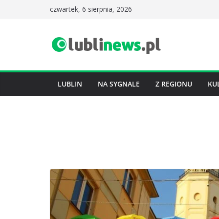
Przejdź
czwartek, 6 sierpnia, 2026
do
treści
LUBLIN
NA SYGNALE
Z REGIONU
KU