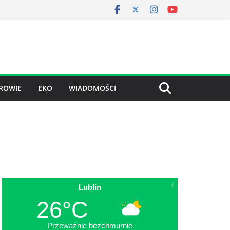
ROWIE
EKO
WIADOMOŚCI
Lublin
26°C
Przeważnie bezchmurnie