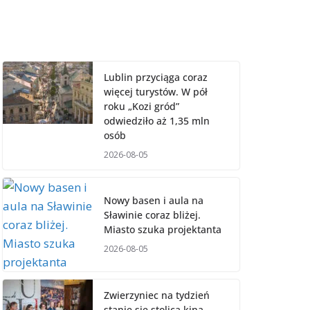
Lublin przyciąga coraz
więcej turystów. W pół
roku „Kozi gród”
odwiedziło aż 1,35 mln
osób
2026-08-05
Nowy basen i aula na
Sławinie coraz bliżej.
Miasto szuka projektanta
2026-08-05
Zwierzyniec na tydzień
stanie się stolicą kina.