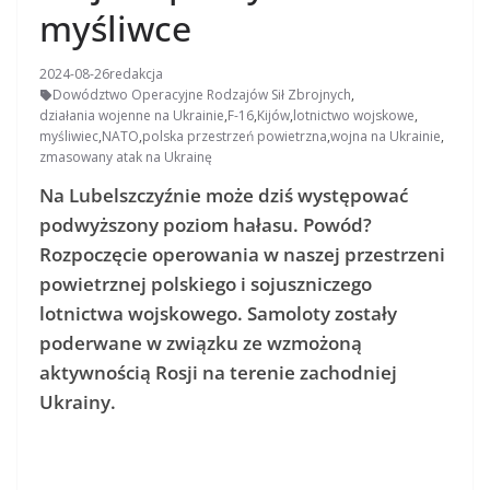
myśliwce
2024-08-26
redakcja
Dowództwo Operacyjne Rodzajów Sił Zbrojnych
,
działania wojenne na Ukrainie
,
F-16
,
Kijów
,
lotnictwo wojskowe
,
myśliwiec
,
NATO
,
polska przestrzeń powietrzna
,
wojna na Ukrainie
,
zmasowany atak na Ukrainę
Na Lubelszczyźnie może dziś występować
podwyższony poziom hałasu. Powód?
Rozpoczęcie operowania w naszej przestrzeni
powietrznej polskiego i sojuszniczego
lotnictwa wojskowego. Samoloty zostały
poderwane w związku ze wzmożoną
aktywnością Rosji na terenie zachodniej
Ukrainy.