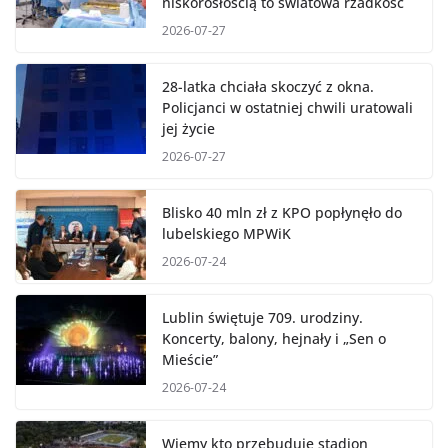
niskorosłością to światowa rzadkość
2026-07-27
28-latka chciała skoczyć z okna.
Policjanci w ostatniej chwili uratowali
jej życie
2026-07-27
Blisko 40 mln zł z KPO popłynęło do
lubelskiego MPWiK
2026-07-24
Lublin świętuje 709. urodziny.
Koncerty, balony, hejnały i „Sen o
Mieście”
2026-07-24
Wiemy kto przebuduje stadion