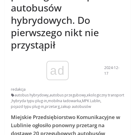
autobusów
hybrydowych. Do
pierwszego nikt nie
przystąpił
ad
2024-12-
17
redakcja
autobus hybrydowy
,
autobus przegubowy
,
ekologiczny transport
,
hybryda typu plug-in
,
mobilna ładowarka
,
MPK Lublin
,
pojazd typu plug-in
,
przetarg
,
zakup autobusów
Miejskie Przedsiębiorstwo Komunikacyjne w
Lublinie ogłosiło ponowny przetarg na
dostawę 20 przegubowych autobusów