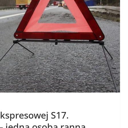
kspresowej S17.
– jedna osoba ranna