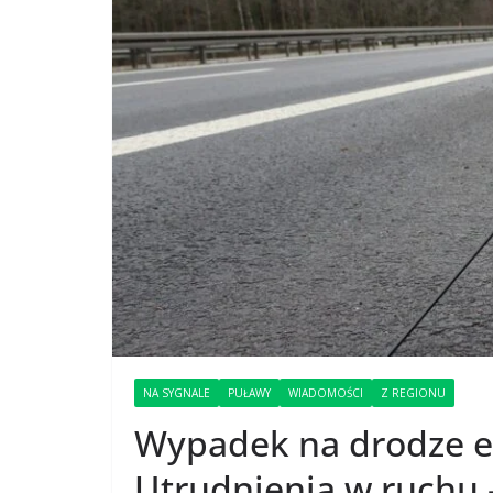
NA SYGNALE
PUŁAWY
WIADOMOŚCI
Z REGIONU
Wypadek na drodze e
Utrudnienia w ruchu 