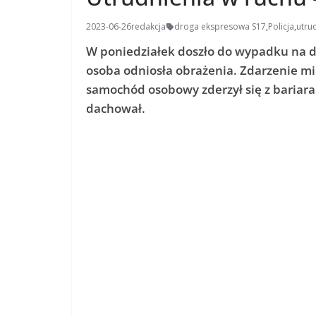
2023-06-26
redakcja
droga ekspresowa S17
,
Policja
,
utru
W poniedziałek doszło do wypadku na d
osoba odniosła obrażenia. Zdarzenie mia
samochód osobowy zderzył się z bariara
dachował.