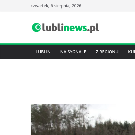
Przejdź
czwartek, 6 sierpnia, 2026
do
treści
LUBLIN
NA SYGNALE
Z REGIONU
KU