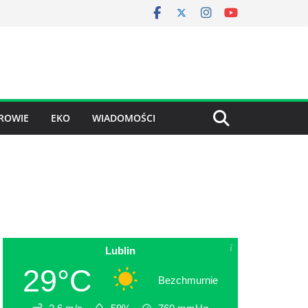
ROWIE
EKO
WIADOMOŚCI
Lublin
29°C
Bezchmurnie