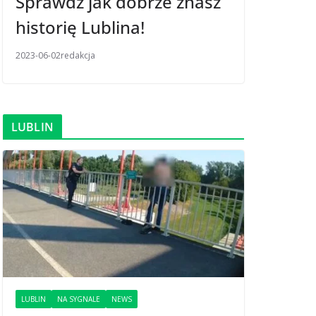
Sprawdź jak dobrze znasz
historię Lublina!
2023-06-02
redakcja
LUBLIN
LUBLIN
NA SYGNALE
NEWS