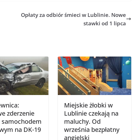
Opłaty za odbiór śmieci w Lublinie. Nowe
stawki od 1 lipca
ewnica:
Miejskie żłobki w
e zderzenie
Lublinie czekają na
 z samochodem
maluchy. Od
wym na DK-19
września bezpłatny
angielski