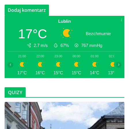
Lublin
17°C
Bezchmurnie
2.7 m/s
67%
767
mmHg
21:00
22:00
23:00
00:00
01:00
02:00
0
‹
›
17°C
16°C
15°C
15°C
14°C
13°C
1
QUIZY