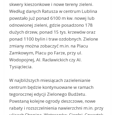
skwery kieszonkowe i nowe tereny zieleni.
Według danych Ratusza w centrum Lublina
powstało już ponad 6100 m kw. nowej lub
odnowionej zieleni, gdzie posadzono 178
dużych drzew, ponad 15 tys. krzewów oraz
ponad 1100 bylin i traw ozdobnych. Zielone
zmiany można zobaczyć m.in. na Placu
Zamkowym, Placu po Farze, przy ul.
Wodopojnej, Al. Racławickich czy Al.
Tysiąclecia.
W najbliższych miesiącach zazielenianie
centrum będzie kontynuowane w ramach
tegorocznej edycji Zielonego Budżetu.
Powstaną kolejne ogrody deszczowe, nowe
rabaty i rozszczelnienia nawierzchni m.in. przy
ulicach Chopina, Weteranów, Ciepłej, Czwartek