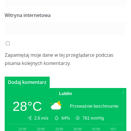
Witryna internetowa
Zapamiętaj moje dane w tej przeglądarce podczas
pisania kolejnych komentarzy.
Lublin
28°C
Przeważnie bezchmurnie
2.6 m/s
64%
761
mmHg
21:00
22:00
23:00
00:00
01:00
02:00
0