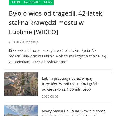
LUBLIN
NA SYGNALE
NEWS
Było o włos od tragedii. 42-latek
stał na krawędzi mostu w
Lublinie [WIDEO]
2026-08-06
redakcja
Kilka sekund mogło zdecydować o ludzkim życiu. Na
moście 700-lecia w Lublinie 42-letni mężczyzna znalazł się
za barierkami. Dzięki błyskawicznej
Lublin przyciąga coraz więcej
turystów. W pół roku „Kozi gród”
odwiedziło aż 1,35 mln osób
2026-08-05
Nowy basen i aula na Sławinie coraz