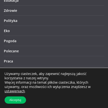
Edukacja
Zdrowie
Polityka
Eko
Pogoda
Polecane
Praca
Rolnictwo
Używamy ciasteczek, aby zapewnić najlepszą jakość
korzystania z naszej witryny.
Nieruchomości
Więcej informacji na temat plików ciasteczka, których
używamy, oraz możliwości ich wyłączenia znajdziesz w
ustawieniach
.
Motoryzacja
Akceptuj
Historia