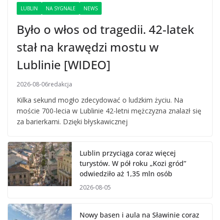
LUBLIN
NA SYGNALE
NEWS
Było o włos od tragedii. 42-latek
stał na krawędzi mostu w
Lublinie [WIDEO]
2026-08-06
redakcja
Kilka sekund mogło zdecydować o ludzkim życiu. Na
moście 700-lecia w Lublinie 42-letni mężczyzna znalazł się
za barierkami. Dzięki błyskawicznej
Lublin przyciąga coraz więcej
turystów. W pół roku „Kozi gród”
odwiedziło aż 1,35 mln osób
2026-08-05
Nowy basen i aula na Sławinie coraz