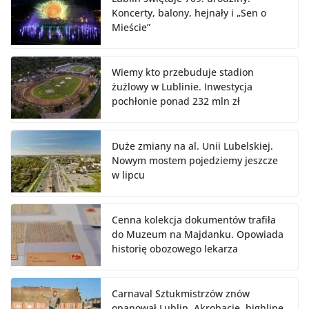
Koncerty, balony, hejnały i „Sen o
Mieście”
Wiemy kto przebuduje stadion
żużlowy w Lublinie. Inwestycja
pochłonie ponad 232 mln zł
Duże zmiany na al. Unii Lubelskiej.
Nowym mostem pojedziemy jeszcze
w lipcu
Cenna kolekcja dokumentów trafiła
do Muzeum na Majdanku. Opowiada
historię obozowego lekarza
Carnaval Sztukmistrzów znów
opanował Lublin. Akrobacje, highline