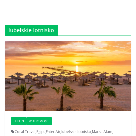
lubelskie lotnisko
LUBLIN
WIADOMOŚCI
Coral Travel
,
Egipt
,
Enter Air
,
lubelskie lotnisko
,
Marsa Alam
,