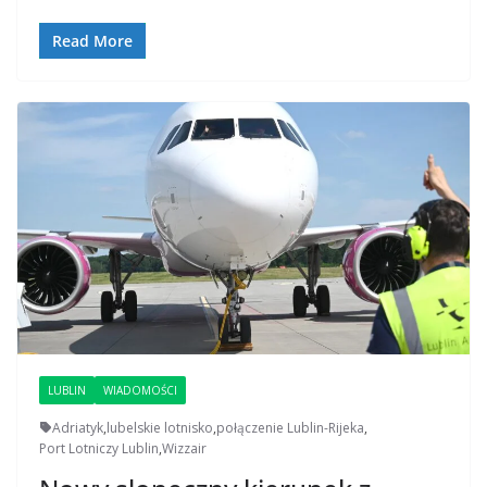
Read More
LUBLIN
WIADOMOŚCI
Adriatyk
,
lubelskie lotnisko
,
połączenie Lublin-Rijeka
,
Port Lotniczy Lublin
,
Wizzair