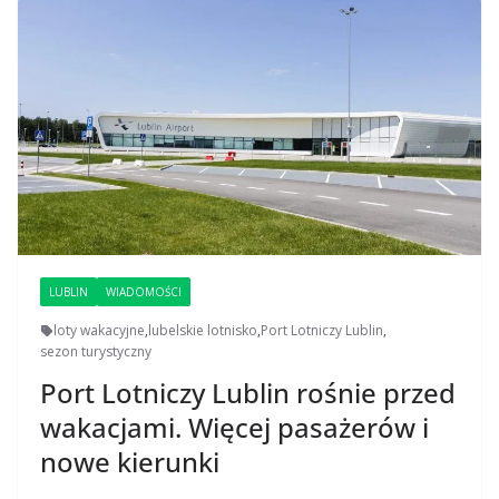
LUBLIN
WIADOMOŚCI
loty wakacyjne
,
lubelskie lotnisko
,
Port Lotniczy Lublin
,
sezon turystyczny
Port Lotniczy Lublin rośnie przed
wakacjami. Więcej pasażerów i
nowe kierunki