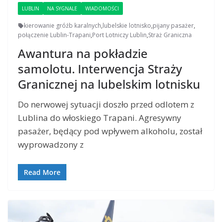
LUBLIN
NA SYGNALE
WIADOMOŚCI
kierowanie gróźb karalnych
,
lubelskie lotnisko
,
pijany pasażer
,
połączenie Lublin-Trapani
,
Port Lotniczy Lublin
,
Straż Graniczna
Awantura na pokładzie
samolotu. Interwencja Straży
Granicznej na lubelskim lotnisku
Do nerwowej sytuacji doszło przed odlotem z
Lublina do włoskiego Trapani. Agresywny
pasażer, będący pod wpływem alkoholu, został
wyprowadzony z
Read More