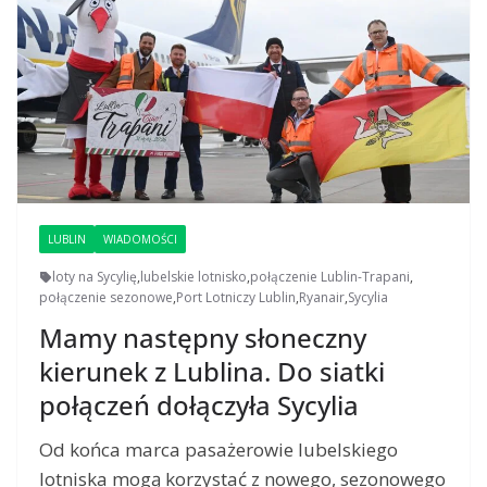
LUBLIN
WIADOMOŚCI
loty na Sycylię
,
lubelskie lotnisko
,
połączenie Lublin-Trapani
,
połączenie sezonowe
,
Port Lotniczy Lublin
,
Ryanair
,
Sycylia
Mamy następny słoneczny
kierunek z Lublina. Do siatki
połączeń dołączyła Sycylia
Od końca marca pasażerowie lubelskiego
lotniska mogą korzystać z nowego, sezonowego