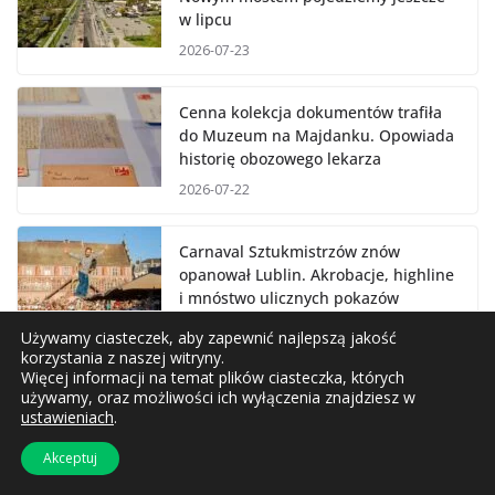
w lipcu
2026-07-23
Cenna kolekcja dokumentów trafiła
do Muzeum na Majdanku. Opowiada
historię obozowego lekarza
2026-07-22
Carnaval Sztukmistrzów znów
opanował Lublin. Akrobacje, highline
i mnóstwo ulicznych pokazów
2026-07-22
Używamy ciasteczek, aby zapewnić najlepszą jakość
korzystania z naszej witryny.
Więcej informacji na temat plików ciasteczka, których
używamy, oraz możliwości ich wyłączenia znajdziesz w
ustawieniach
.
Akceptuj