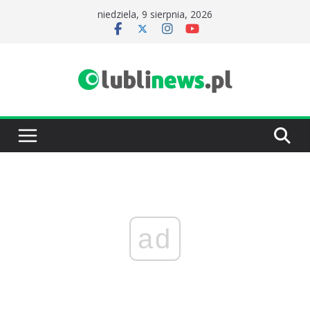
Przejdź
niedziela, 9 sierpnia, 2026
do
treści
ad