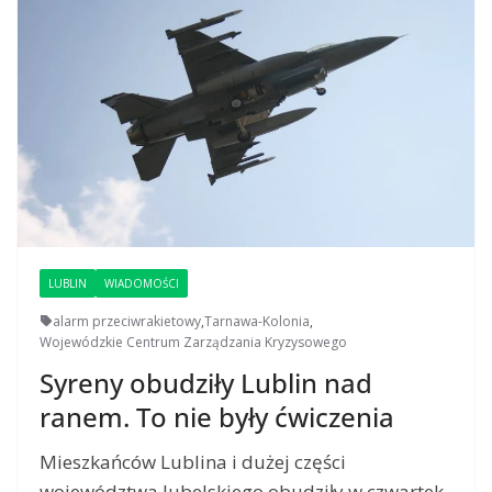
LUBLIN
WIADOMOŚCI
alarm przeciwrakietowy
,
Tarnawa-Kolonia
,
Wojewódzkie Centrum Zarządzania Kryzysowego
Syreny obudziły Lublin nad
ranem. To nie były ćwiczenia
Mieszkańców Lublina i dużej części
województwa lubelskiego obudziły w czwartek