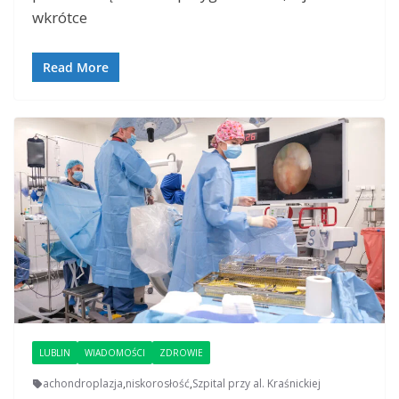
wkrótce
Read More
LUBLIN
WIADOMOŚCI
ZDROWIE
achondroplazja
,
niskorosłość
,
Szpital przy al. Kraśnickiej