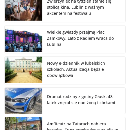
Zwierzyniec na tydzień stanie się
stolicą kina. Lublin z ważnym
akcentem na festiwalu
Wielkie gwiazdy przejmą Plac
Zamkowy. Lato z Radiem wraca do
Lublina
Nowy e-dziennik w lubelskich
szkołach. Aktualizacja będzie
obowiązkowa
Dramat rodziny z gminy Głusk. 48-
latek znęcał się nad żoną i córkami
Amfiteatr na Tatarach nabiera
kształtu. Trwa przebudowa za blisko