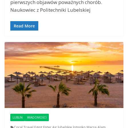
pierwszych objawów poważnych chorób.
Naukowiec z Politechniki Lubelskiej
Read More
LUBLIN
WIADOMOŚCI
Coral Travel
,
Egipt
,
Enter Air
,
lubelskie lotnisko
,
Marsa Alam
,