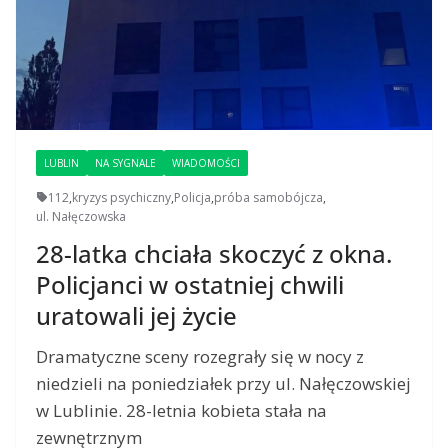
LUBLIN
NA SYGNALE
WIADOMOŚCI
112
,
kryzys psychiczny
,
Policja
,
próba samobójcza
,
ul. Nałęczowska
28-latka chciała skoczyć z okna.
Policjanci w ostatniej chwili
uratowali jej życie
Dramatyczne sceny rozegrały się w nocy z
niedzieli na poniedziałek przy ul. Nałęczowskiej
w Lublinie. 28-letnia kobieta stała na
zewnętrznym