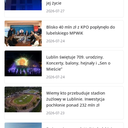
Policjanci w ostatniej chwili uratowali
jej życie
2026-07-27
Blisko 40 mln zł z KPO popłynęło do
lubelskiego MPWiK
2026-07-24
Lublin świętuje 709. urodziny.
Koncerty, balony, hejnały i „Sen o
Mieście”
2026-07-24
Wiemy kto przebuduje stadion
żużlowy w Lublinie. Inwestycja
pochłonie ponad 232 mln zł
2026-07-23