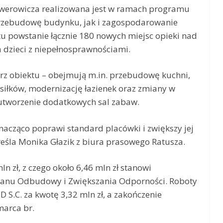
Zelwerowicza realizowana jest w ramach programu
rzebudowę budynku, jak i zagospodarowanie
u powstanie łącznie 180 nowych miejsc opieki nad
a dzieci z niepełnosprawnościami.
z obiektu – obejmują m.in. przebudowę kuchni,
siłków, modernizację łazienek oraz zmiany w
 utworzenie dodatkowych sal zabaw.
acząco poprawi standard placówki i zwiększy jej
reśla Monika Głazik z biura prasowego Ratusza.
n zł, z czego około 6,46 mln zł stanowi
lanu Odbudowy i Zwiększania Odporności. Roboty
S.C. za kwotę 3,32 mln zł, a zakończenie
marca br.