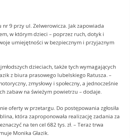
nr 9 przy ul. Zelwerowicza. Jak zapowiada
m, w którym dzieci – poprzez ruch, dotyk i
swoje umiejętności w bezpiecznym i przyjaznym
ajmłodszych dzieciach, także tych wymagających
azik z biura prasowego lubelskiego Ratusza. –
toryczny, zmysłowy i społeczny, a jednocześnie
ych zabaw na świeżym powietrzu – dodaje.
śnie oferty w przetargu. Do postępowania zgłosiła
blina, która zaproponowała realizację zadania za
eznaczyć na ten cel 682 tys. zł. – Teraz trwa
rmuje Monika Głazik.