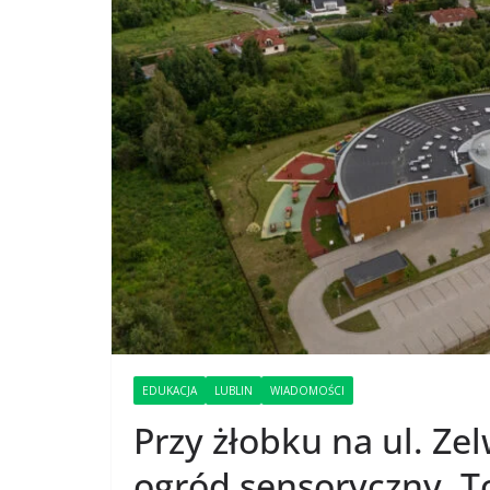
EDUKACJA
LUBLIN
WIADOMOŚCI
Przy żłobku na ul. Z
ogród sensoryczny. To