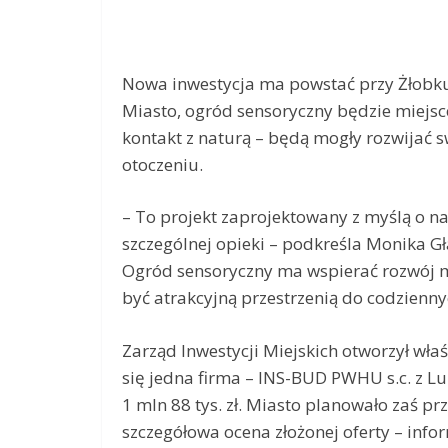
Nowa inwestycja ma powstać przy Żłobku 
Miasto, ogród sensoryczny będzie miejsce
kontakt z naturą – będą mogły rozwijać 
otoczeniu.
– To projekt zaprojektowany z myślą o n
szczególnej opieki – podkreśla Monika Gł
Ogród sensoryczny ma wspierać rozwój mo
być atrakcyjną przestrzenią do codzienn
Zarząd Inwestycji Miejskich otworzył wła
się jedna firma – INS-BUD PWHU s.c. z Lu
1 mln 88 tys. zł. Miasto planowało zaś prz
szczegółowa ocena złożonej oferty – info