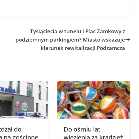
Tysiąclecia w tunelu i Plac Zamkowy z
podziemnym parkingiem? Miasto wskazuje
kierunek rewitalizacji Podzamcza
żdżał do
Do ośmiu lat
a na gościnne
więzienia za kradzież