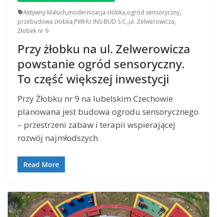
Aktywny Maluch
,
modernizacja żłobka
,
ogród sensoryczny
,
przebudowa żłobka
,
PWHU INS-BUD S.C.
,
ul. Zelwerowicza
,
Żłobek nr 9
Przy żłobku na ul. Zelwerowicza
powstanie ogród sensoryczny.
To część większej inwestycji
Przy Żłobku nr 9 na lubelskim Czechowie
planowana jest budowa ogrodu sensorycznego
– przestrzeni zabaw i terapii wspierającej
rozwój najmłodszych
Read More