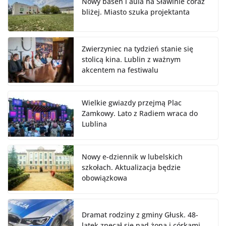
Nowy basen i aula na Sławinie coraz
bliżej. Miasto szuka projektanta
Zwierzyniec na tydzień stanie się
stolicą kina. Lublin z ważnym
akcentem na festiwalu
Wielkie gwiazdy przejmą Plac
Zamkowy. Lato z Radiem wraca do
Lublina
Nowy e-dziennik w lubelskich
szkołach. Aktualizacja będzie
obowiązkowa
Dramat rodziny z gminy Głusk. 48-
latek znęcał się nad żoną i córkami