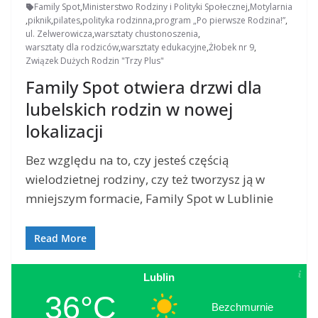
Family Spot
,
Ministerstwo Rodziny i Polityki Społecznej
,
Motylarnia
,
piknik
,
pilates
,
polityka rodzinna
,
program „Po pierwsze Rodzina!”
,
ul. Zelwerowicza
,
warsztaty chustonoszenia
,
warsztaty dla rodziców
,
warsztaty edukacyjne
,
Żłobek nr 9
,
Związek Dużych Rodzin "Trzy Plus"
Family Spot otwiera drzwi dla
lubelskich rodzin w nowej
lokalizacji
Bez względu na to, czy jesteś częścią
wielodzietnej rodziny, czy też tworzysz ją w
mniejszym formacie, Family Spot w Lublinie
Read More
Lublin
36°C
Bezchmurnie