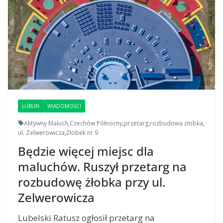
LUBLIN
WIADOMOŚCI
Aktywny Maluch
,
Czechów Północny
,
przetarg
,
rozbudowa żłobka
,
ul. Zelwerowicza
,
Żłobek nr 9
Będzie więcej miejsc dla
maluchów. Ruszył przetarg na
rozbudowę żłobka przy ul.
Zelwerowicza
Lubelski Ratusz ogłosił przetarg na