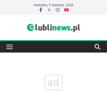
Przejdź
niedziela, 9 sierpnia, 2026
do
treści
ad