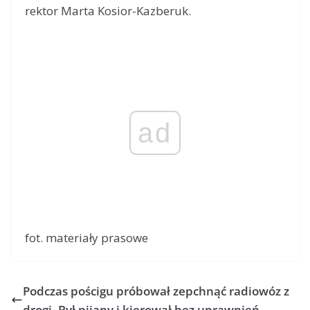
rektor Marta Kosior-Kazberuk.
ad
fot. materiały prasowe
Podczas pościgu próbował zepchnąć radiowóz z
drogi. Był pijany i kierował bez uprawnień