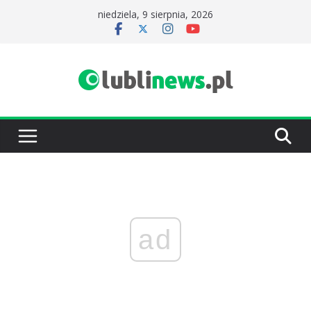
Przejdź
niedziela, 9 sierpnia, 2026
do
treści
ad