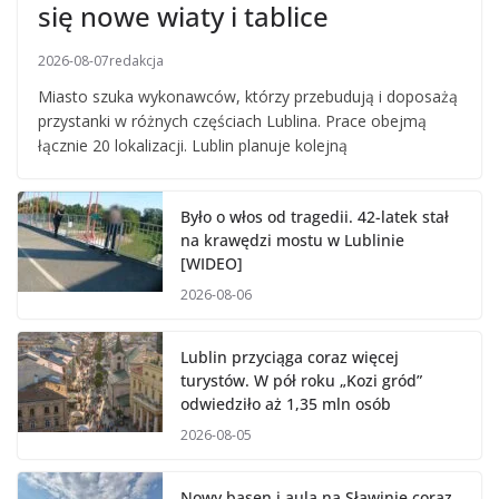
się nowe wiaty i tablice
2026-08-07
redakcja
Miasto szuka wykonawców, którzy przebudują i doposażą
przystanki w różnych częściach Lublina. Prace obejmą
łącznie 20 lokalizacji. Lublin planuje kolejną
Było o włos od tragedii. 42-latek stał
na krawędzi mostu w Lublinie
[WIDEO]
2026-08-06
Lublin przyciąga coraz więcej
turystów. W pół roku „Kozi gród”
odwiedziło aż 1,35 mln osób
2026-08-05
Nowy basen i aula na Sławinie coraz