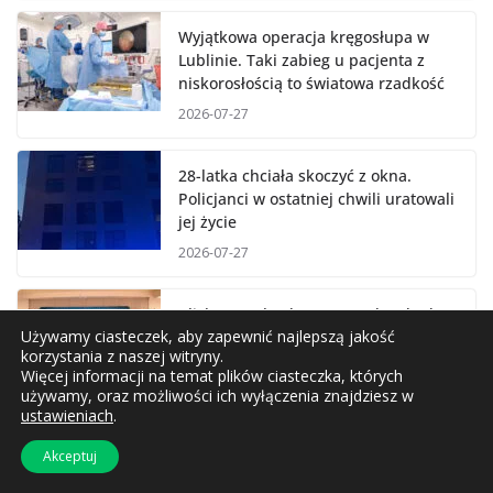
Wyjątkowa operacja kręgosłupa w
Lublinie. Taki zabieg u pacjenta z
niskorosłością to światowa rzadkość
2026-07-27
28-latka chciała skoczyć z okna.
Policjanci w ostatniej chwili uratowali
jej życie
2026-07-27
Blisko 40 mln zł z KPO popłynęło do
Używamy ciasteczek, aby zapewnić najlepszą jakość
lubelskiego MPWiK
korzystania z naszej witryny.
2026-07-24
Więcej informacji na temat plików ciasteczka, których
używamy, oraz możliwości ich wyłączenia znajdziesz w
ustawieniach
.
Lublin świętuje 709. urodziny.
Koncerty, balony, hejnały i „Sen o
Akceptuj
Mieście”