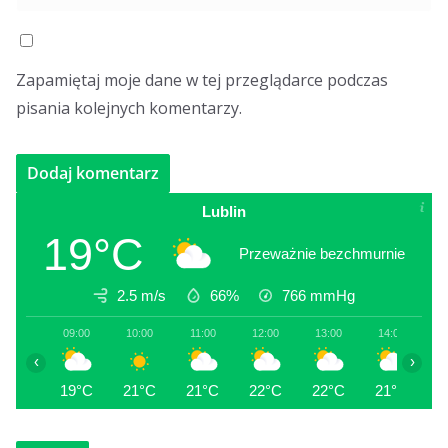
Zapamiętaj moje dane w tej przeglądarce podczas
pisania kolejnych komentarzy.
Lublin
19°C
Przeważnie bezchmurnie
2.5 m/s
66%
766
mmHg
09:00
10:00
11:00
12:00
13:00
14:00
1
‹
›
19°C
21°C
21°C
22°C
22°C
21°C
2