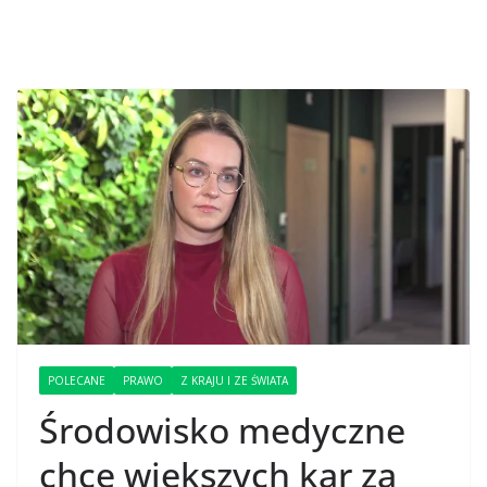
POLECANE
PRAWO
Z KRAJU I ZE ŚWIATA
Środowisko medyczne
chce większych kar za