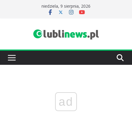
Przejdź
niedziela, 9 sierpnia, 2026
do
treści
ad