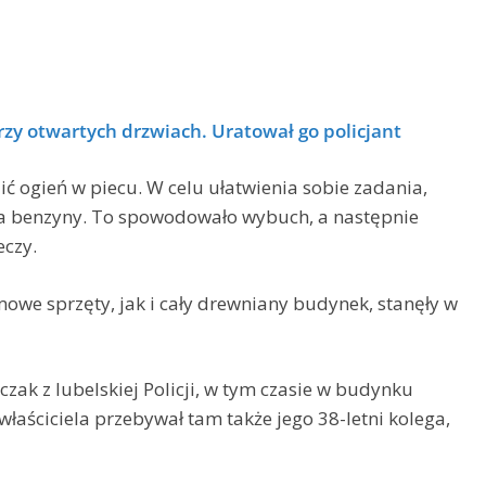
rzy otwartych drzwiach. Uratował go policjant
ić ogień w piecu. W celu ułatwienia sobie zadania,
a benzyny. To spowodowało wybuch, a następnie
eczy.
mowe sprzęty, jak i cały drewniany budynek, stanęły w
czak z lubelskiej Policji, w tym czasie w budynku
aściciela przebywał tam także jego 38-letni kolega,