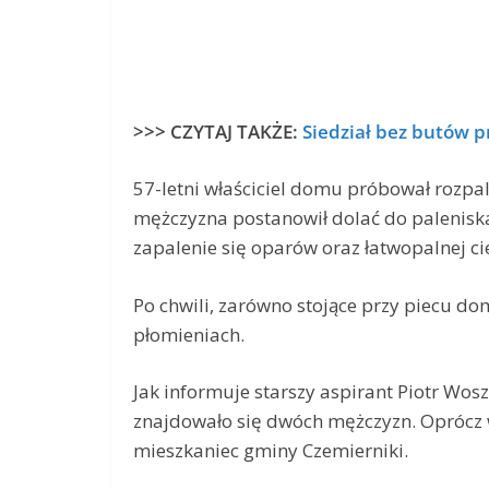
>>> CZYTAJ TAKŻE:
Siedział bez butów p
57-letni właściciel domu próbował rozpal
mężczyzna postanowił dolać do palenisk
zapalenie się oparów oraz łatwopalnej ci
Po chwili, zarówno stojące przy piecu do
płomieniach.
Jak informuje starszy aspirant Piotr Wosz
znajdowało się dwóch mężczyzn. Oprócz wł
mieszkaniec gminy Czemierniki.