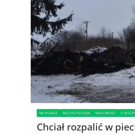
NA SYGNALE
RADZYŃ PODLASKI
WIADOMOŚCI
Z REGIO
Chciał rozpalić w pie