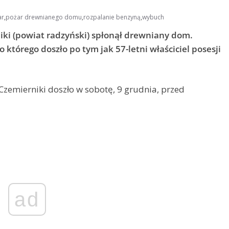
ar
,
pożar drewnianego domu
,
rozpalanie benzyną
,
wybuch
i (powiat radzyński) spłonął drewniany dom.
 którego doszło po tym jak 57-letni właściciel posesji
emierniki doszło w sobotę, 9 grudnia, przed
ad