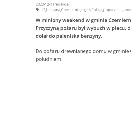
2023-12-11
redakcja
112
,
benzyna
,
Czemierniki
,
ogień
,
Policja
,
poparzenie
,
poż
W miniony weekend w gminie Czemiernik
Przyczyną pożaru był wybuch w piecu, do
dolał do paleniska benzyny.
Do pożaru drewnianego domu w gminie Cz
południem.