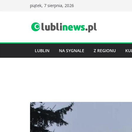
Przejdź
piątek, 7 sierpnia, 2026
do
treści
LUBLIN
NA SYGNALE
Z REGIONU
KU