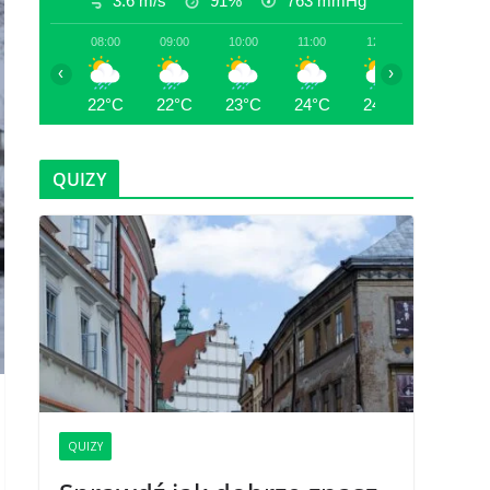
3.6 m/s
91%
763
mmHg
08:00
09:00
10:00
11:00
12:00
13:00
‹
›
22°C
22°C
23°C
24°C
24°C
23°C
QUIZY
QUIZY