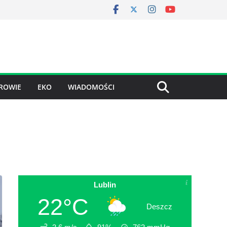
ROWIE
EKO
WIADOMOŚCI
Lublin
22°C
Deszcz