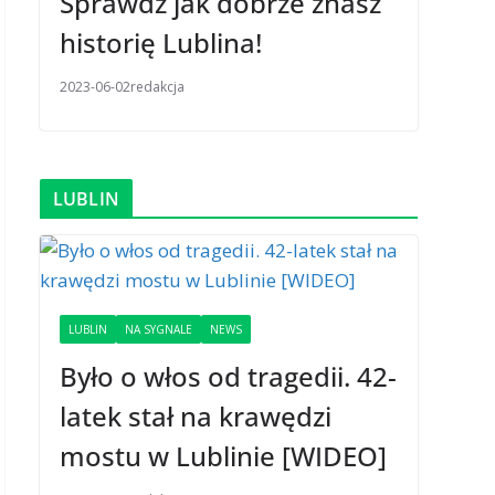
Sprawdź jak dobrze znasz
historię Lublina!
2023-06-02
redakcja
LUBLIN
LUBLIN
NA SYGNALE
NEWS
Było o włos od tragedii. 42-
latek stał na krawędzi
mostu w Lublinie [WIDEO]