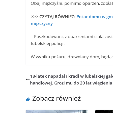
Obaj mężczyźni, pomimo oparzeń, zdołal
>>> CZYTAJ RÓWNIEŻ:
Pożar domu w gmin
mężczyzny
– Poszkodowani, z oparzeniami ciała zosta
lubelskiej policji.
W wyniku pożaru, drewniany dom, będący 
18-latek napadał i kradł w lubelskiej gale
handlowej. Grozi mu do 20 lat więzienia
Zobacz również