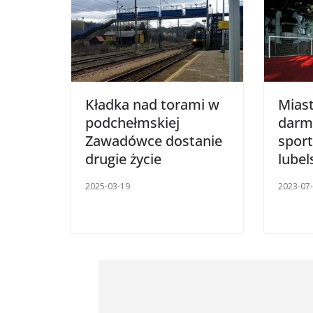
Kładka nad torami w
Miast
podchełmskiej
darm
Zawadówce dostanie
spor
drugie życie
lubel
2025-03-19
2023-07