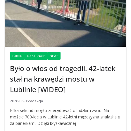
LUBLIN
NA SYGNALE
NEWS
Było o włos od tragedii. 42-latek
stał na krawędzi mostu w
Lublinie [WIDEO]
2026-08-06
redakcja
Kilka sekund mogło zdecydować o ludzkim życiu. Na
moście 700-lecia w Lublinie 42-letni mężczyzna znalazł się
za barierkami. Dzięki błyskawicznej