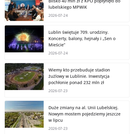
Blisko 40 mln zł z KPO popłynęło do
lubelskiego MPWiK
2026-07-24
Lublin świętuje 709. urodziny.
Koncerty, balony, hejnały i „Sen o
Mieście”
2026-07-24
Wiemy kto przebuduje stadion
żużlowy w Lublinie. Inwestycja
pochłonie ponad 232 mln zł
2026-07-23
Duże zmiany na al. Unii Lubelskiej.
Nowym mostem pojedziemy jeszcze
w lipcu
2026-07-23