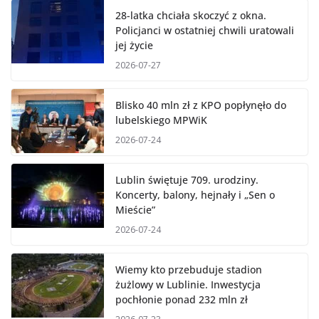
28-latka chciała skoczyć z okna.
Policjanci w ostatniej chwili uratowali
jej życie
2026-07-27
Blisko 40 mln zł z KPO popłynęło do
lubelskiego MPWiK
2026-07-24
Lublin świętuje 709. urodziny.
Koncerty, balony, hejnały i „Sen o
Mieście”
2026-07-24
Wiemy kto przebuduje stadion
żużlowy w Lublinie. Inwestycja
pochłonie ponad 232 mln zł