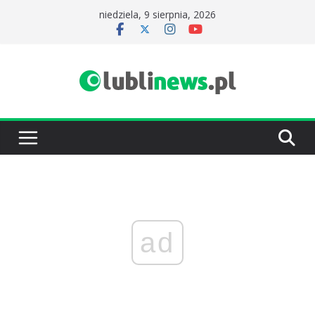
Przejdź
niedziela, 9 sierpnia, 2026
do
treści
ad