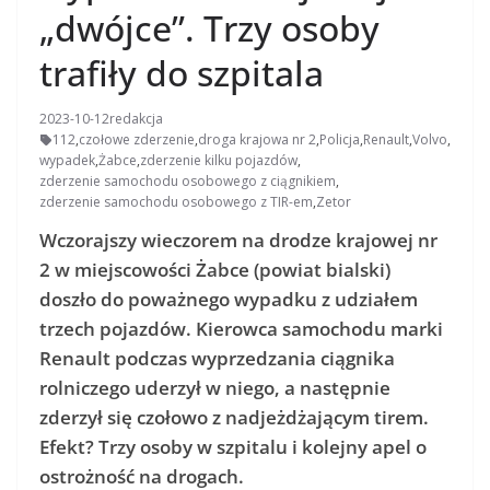
„dwójce”. Trzy osoby
trafiły do szpitala
2023-10-12
redakcja
112
,
czołowe zderzenie
,
droga krajowa nr 2
,
Policja
,
Renault
,
Volvo
,
wypadek
,
Żabce
,
zderzenie kilku pojazdów
,
zderzenie samochodu osobowego z ciągnikiem
,
zderzenie samochodu osobowego z TIR-em
,
Zetor
Wczorajszy wieczorem na drodze krajowej nr
2 w miejscowości Żabce (powiat bialski)
doszło do poważnego wypadku z udziałem
trzech pojazdów. Kierowca samochodu marki
Renault podczas wyprzedzania ciągnika
rolniczego uderzył w niego, a następnie
zderzył się czołowo z nadjeżdżającym tirem.
Efekt? Trzy osoby w szpitalu i kolejny apel o
ostrożność na drogach.