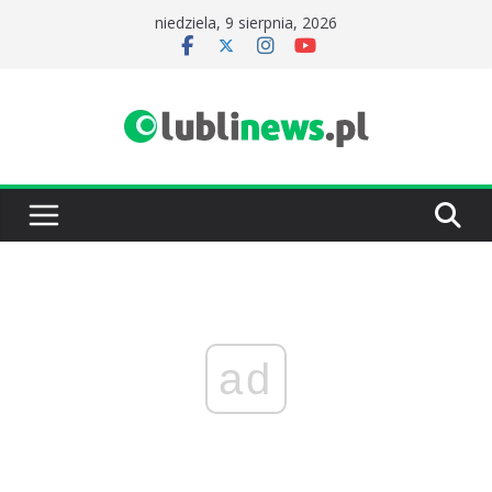
Przejdź
niedziela, 9 sierpnia, 2026
do
treści
ad