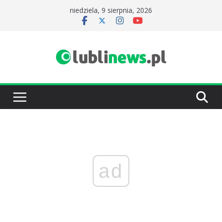
Przejdź
niedziela, 9 sierpnia, 2026
do
treści
ad