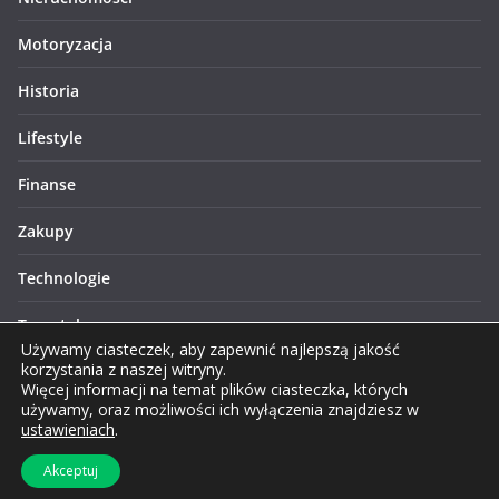
Motoryzacja
Historia
Lifestyle
Finanse
Zakupy
Technologie
Turystyka
Używamy ciasteczek, aby zapewnić najlepszą jakość
korzystania z naszej witryny.
Więcej informacji na temat plików ciasteczka, których
używamy, oraz możliwości ich wyłączenia znajdziesz w
ustawieniach
.
Prawa autorskie © 2026 Lublinews.pl. Wszelkie prawa
Akceptuj
zastrzeżone.