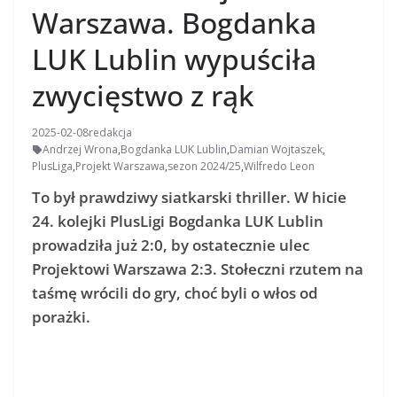
Warszawa. Bogdanka
LUK Lublin wypuściła
zwycięstwo z rąk
2025-02-08
redakcja
Andrzej Wrona
,
Bogdanka LUK Lublin
,
Damian Wojtaszek
,
PlusLiga
,
Projekt Warszawa
,
sezon 2024/25
,
Wilfredo Leon
To był prawdziwy siatkarski thriller. W hicie
24. kolejki PlusLigi Bogdanka LUK Lublin
prowadziła już 2:0, by ostatecznie ulec
Projektowi Warszawa 2:3. Stołeczni rzutem na
taśmę wrócili do gry, choć byli o włos od
porażki.