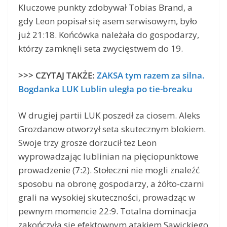
Kluczowe punkty zdobywał Tobias Brand, a
gdy Leon popisał się asem serwisowym, było
już 21:18. Końcówka należała do gospodarzy,
którzy zamknęli seta zwycięstwem do 19.
>>> CZYTAJ TAKŻE:
ZAKSA tym razem za silna.
Bogdanka LUK Lublin uległa po tie-breaku
W drugiej partii LUK poszedł za ciosem. Aleks
Grozdanow otworzył seta skutecznym blokiem.
Swoje trzy grosze dorzucił tez Leon
wyprowadzając lublinian na pięciopunktowe
prowadzenie (7:2). Stołeczni nie mogli znaleźć
sposobu na obronę gospodarzy, a żółto-czarni
grali na wysokiej skuteczności, prowadząc w
pewnym momencie 22:9. Totalna dominacja
zakończyła się efektownym atakiem Sawickiego