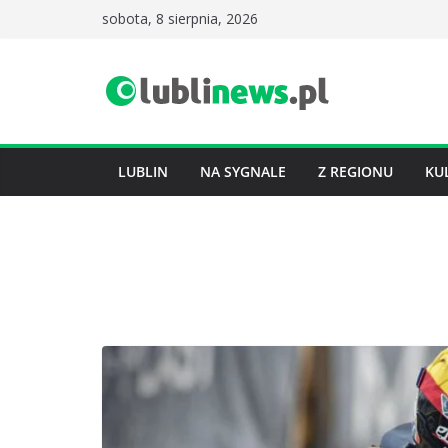
Przejdź
sobota, 8 sierpnia, 2026
do
treści
LUBLIN
NA SYGNALE
Z REGIONU
KU