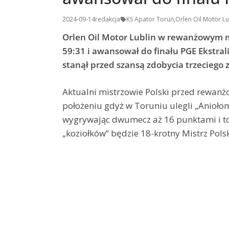
2024-09-14
redakcja
KS Apator Toruń
,
Orlen Oil Motor Lu
Orlen Oil Motor Lublin w rewanżowym 
59:31 i awansował do finału PGE Ekstra
stanął przed szansą zdobycia trzeciego z
Aktualni mistrzowie Polski przed rewa
położeniu gdyż w Toruniu ulegli „Aniołom
wygrywając dwumecz aż 16 punktami i to
„koziołków” będzie 18-krotny Mistrz Pols