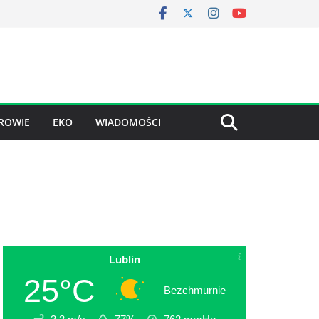
ROWIE
EKO
WIADOMOŚCI
Lublin
25°C
Bezchmurnie