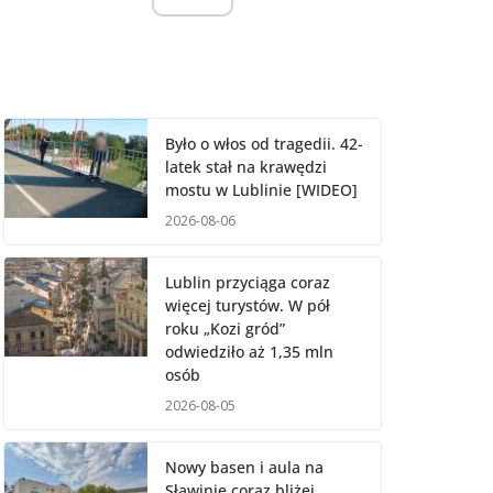
Było o włos od tragedii. 42-
latek stał na krawędzi
mostu w Lublinie [WIDEO]
2026-08-06
Lublin przyciąga coraz
więcej turystów. W pół
roku „Kozi gród”
odwiedziło aż 1,35 mln
osób
2026-08-05
Nowy basen i aula na
Sławinie coraz bliżej.