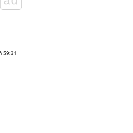
ad
ń 59:31