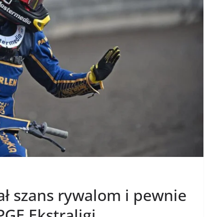
ał szans rywalom i pewnie
GE Ekstraligi