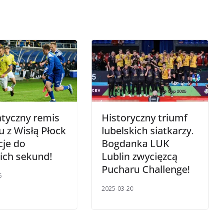
tyczny remis
Historyczny triumf
 z Wisłą Płock
lubelskich siatkarzy.
cje do
Bogdanka LUK
ich sekund!
Lublin zwycięzcą
Pucharu Challenge!
6
2025-03-20