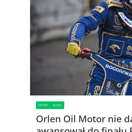
SPORT
ŻUŻEL
Orlen Oil Motor nie d
awansował do finału P