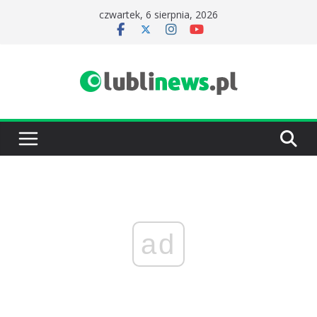
Przejdź
czwartek, 6 sierpnia, 2026
do
treści
ad