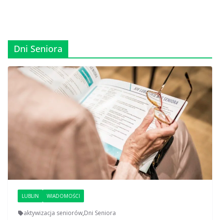
Dni Seniora
LUBLIN
WIADOMOŚCI
aktywizacja seniorów
,
Dni Seniora