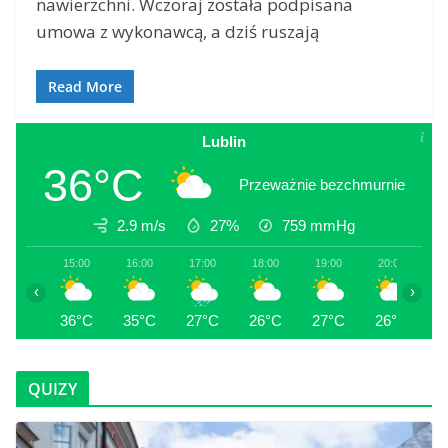
nawierzchni. Wczoraj została podpisana
umowa z wykonawcą, a dziś ruszają
Read More
Lublin
36°C
Przeważnie bezchmurnie
2.9 m/s
27%
759
mmHg
15:00
16:00
17:00
18:00
19:00
20:00
2
‹
›
36°C
35°C
27°C
26°C
27°C
26°C
2
QUIZY