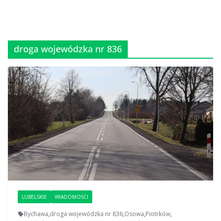
droga wojewódzka nr 836
LUBELSKIE
WIADOMOŚCI
Bychawa
,
droga wojewódzka nr 836
,
Osowa
,
Piotrków
,