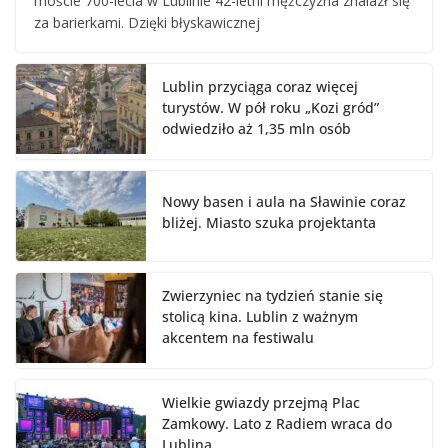
moście 700-lecia w Lublinie 42-letni mężczyzna znalazł się
za barierkami. Dzięki błyskawicznej
Lublin przyciąga coraz więcej
turystów. W pół roku „Kozi gród”
odwiedziło aż 1,35 mln osób
Nowy basen i aula na Sławinie coraz
bliżej. Miasto szuka projektanta
Zwierzyniec na tydzień stanie się
stolicą kina. Lublin z ważnym
akcentem na festiwalu
Wielkie gwiazdy przejmą Plac
Zamkowy. Lato z Radiem wraca do
Lublina