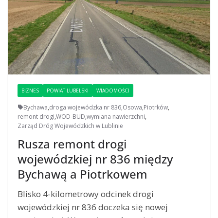
BIZNES
POWIAT LUBELSKI
WIADOMOŚCI
Bychawa
,
droga wojewódzka nr 836
,
Osowa
,
Piotrków
,
remont drogi
,
WOD-BUD
,
wymiana nawierzchni
,
Zarząd Dróg Wojewódzkich w Lublinie
Rusza remont drogi
wojewódzkiej nr 836 między
Bychawą a Piotrkowem
Blisko 4-kilometrowy odcinek drogi
wojewódzkiej nr 836 doczeka się nowej