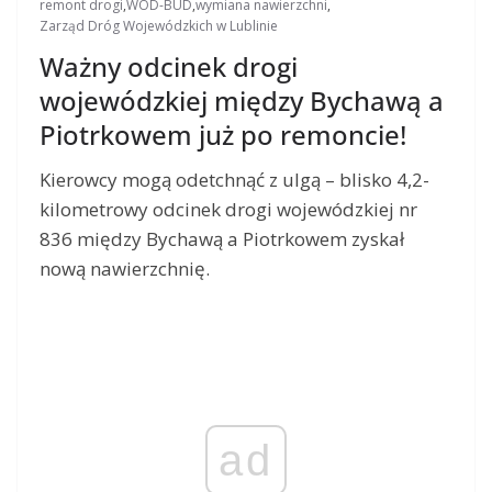
remont drogi
,
WOD-BUD
,
wymiana nawierzchni
,
Zarząd Dróg Wojewódzkich w Lublinie
Ważny odcinek drogi
wojewódzkiej między Bychawą a
Piotrkowem już po remoncie!
Kierowcy mogą odetchnąć z ulgą – blisko 4,2-
kilometrowy odcinek drogi wojewódzkiej nr
836 między Bychawą a Piotrkowem zyskał
nową nawierzchnię.
ad