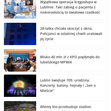
Wyjątkowa operacja kręgosłupa w
Lublinie. Taki zabieg u pacjenta z
niskorosłością to światowa rzadkość
28-latka chciała skoczyć z okna.
Policjanci w ostatniej chwili uratowali
jej życie
Blisko 40 mln zł z KPO popłynęło do
lubelskiego MPWiK
Lublin świętuje 709. urodziny.
Koncerty, balony, hejnały i „Sen o
Mieście”
Wiemy kto przebuduje stadion