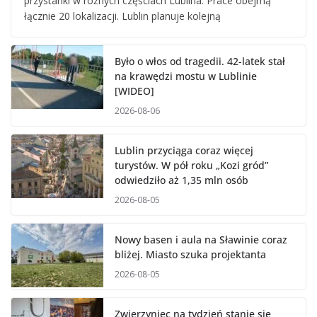
przystanki w różnych częściach Lublina. Prace obejmą
łącznie 20 lokalizacji. Lublin planuje kolejną
Było o włos od tragedii. 42-latek stał
na krawędzi mostu w Lublinie
[WIDEO]
2026-08-06
Lublin przyciąga coraz więcej
turystów. W pół roku „Kozi gród”
odwiedziło aż 1,35 mln osób
2026-08-05
Nowy basen i aula na Sławinie coraz
bliżej. Miasto szuka projektanta
2026-08-05
Zwierzyniec na tydzień stanie się