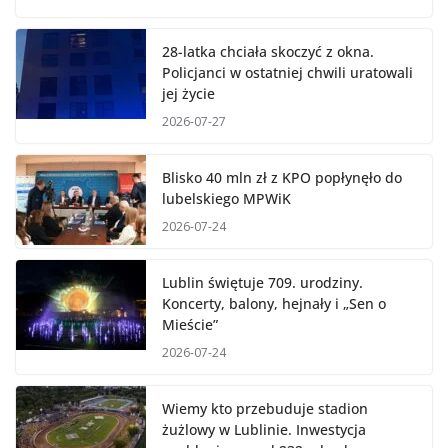
28-latka chciała skoczyć z okna.
Policjanci w ostatniej chwili uratowali
jej życie
2026-07-27
Blisko 40 mln zł z KPO popłynęło do
lubelskiego MPWiK
2026-07-24
Lublin świętuje 709. urodziny.
Koncerty, balony, hejnały i „Sen o
Mieście”
2026-07-24
Wiemy kto przebuduje stadion
żużlowy w Lublinie. Inwestycja