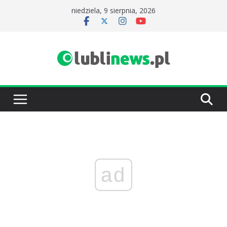
Przejdź
niedziela, 9 sierpnia, 2026
do
treści
ad