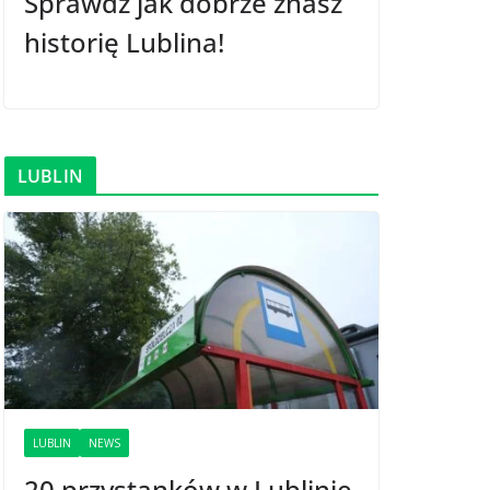
Sprawdź jak dobrze znasz
historię Lublina!
LUBLIN
LUBLIN
NEWS
20 przystanków w Lublinie