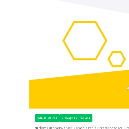
WIADOMOŚCI
Z KRAJU I ZE ŚWIATA
dom
,
Europejska Sieć Zapobiegania Przestępczości
,
Eur