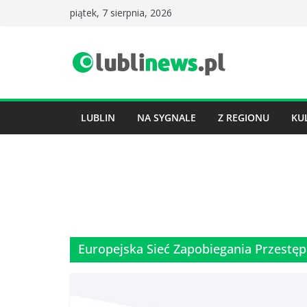
Przejdź
piątek, 7 sierpnia, 2026
do
treści
LUBLIN
NA SYGNALE
Z REGIONU
KU
Europejska Sieć Zapobiegania Przestęp