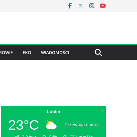
ROWIE
EKO
WIADOMOŚCI
Lublin
23°C
Przewaga chmur