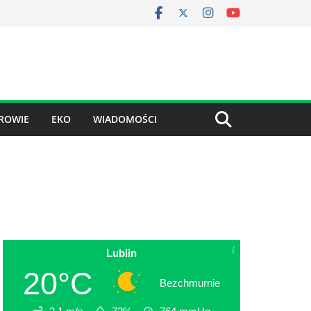
ROWIE
EKO
WIADOMOŚCI
Lublin
20°C
Bezchmurnie