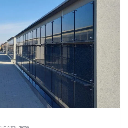
rium
,
nisza urnowa