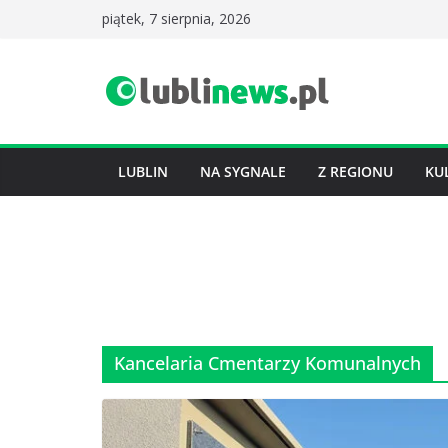
Przejdź
piątek, 7 sierpnia, 2026
do
treści
LUBLIN
NA SYGNALE
Z REGIONU
KU
Kancelaria Cmentarzy Komunalnych