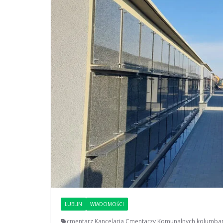
LUBLIN
WIADOMOŚCI
cmentarz
,
Kancelaria Cmentarzy Komunalnych
,
kolumba