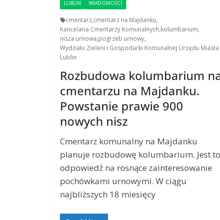
LUBLIN
WIADOMOŚCI
cmentarz
,
cmentarz na Majdanku
,
Kancelaria Cmentarzy Komunalnych
,
kolumbarium
,
nisza urnowa
,
pogrzeb urnowy
,
Wydziału Zieleni i Gospodarki Komunalnej Urzędu Miasta
Lublin
Rozbudowa kolumbarium n
cmentarzu na Majdanku.
Powstanie prawie 900
nowych nisz
Cmentarz komunalny na Majdanku
planuje rozbudowę kolumbarium. Jest t
odpowiedź na rosnące zainteresowanie
pochówkami urnowymi. W ciągu
najbliższych 18 miesięcy