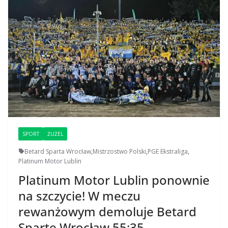
SPORT
ŻUŻEL
Betard Sparta Wrocław
,
Mistrzostwo Polski
,
PGE Ekstraliga
,
Platinum Motor Lublin
Platinum Motor Lublin ponownie
na szczycie! W meczu
rewanżowym demoluje Betard
Spartę Wrocław 55:35