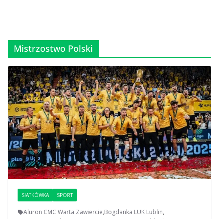
Mistrzostwo Polski
SIATKÓWKA
SPORT
Aluron CMC Warta Zawiercie
,
Bogdanka LUK Lublin
,