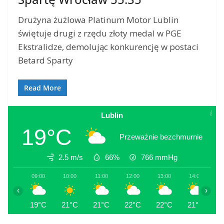
Drużyna żużlowa Platinum Motor Lublin
świętuje drugi z rzędu złoty medal w PGE
Ekstralidze, demolując konkurencję w postaci
Betard Sparty
Read More
Lublin
19°C
Przeważnie bezchmurnie
2.5 m/s
66%
766
mmHg
09:00
10:00
11:00
12:00
13:00
14:00
1
‹
›
19°C
21°C
21°C
22°C
22°C
21°C
2