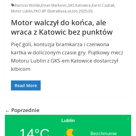
Bartosz Wolski
,
Eman Markovic
,
GKS Katowice
,
Karol Czubak
,
Motor Lublin
,
PKO BP Ekstraklasa
,
sezon 2025/26
Motor walczył do końca, ale
wraca z Katowic bez punktów
Pięć goli, kontuzja bramkarza i czerwona
kartka w doliczonym czasie gry. Piątkowy mecz
Motoru Lublin z GKS-em Katowice dostarczył
kibicom
Read More
← Poprzednie
Lublin
14°C
Bezchmurnie