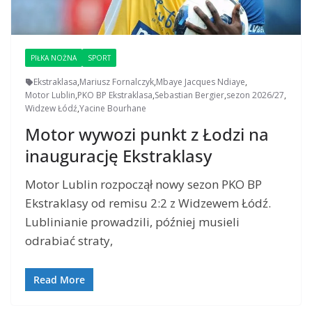
PIŁKA NOŻNA
SPORT
Ekstraklasa
,
Mariusz Fornalczyk
,
Mbaye Jacques Ndiaye
,
Motor Lublin
,
PKO BP Ekstraklasa
,
Sebastian Bergier
,
sezon 2026/27
,
Widzew Łódź
,
Yacine Bourhane
Motor wywozi punkt z Łodzi na
inaugurację Ekstraklasy
Motor Lublin rozpoczął nowy sezon PKO BP
Ekstraklasy od remisu 2:2 z Widzewem Łódź.
Lublinianie prowadzili, później musieli
odrabiać straty,
Read More