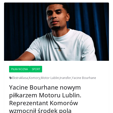
PIŁKA NOŻNA
SPORT
Ekstraklasa
,
Komory
,
Motor Lublin
,
transfer
,
Yacine Bourhane
Yacine Bourhane nowym
piłkarzem Motoru Lublin.
Reprezentant Komorów
wzmocnił środek pola