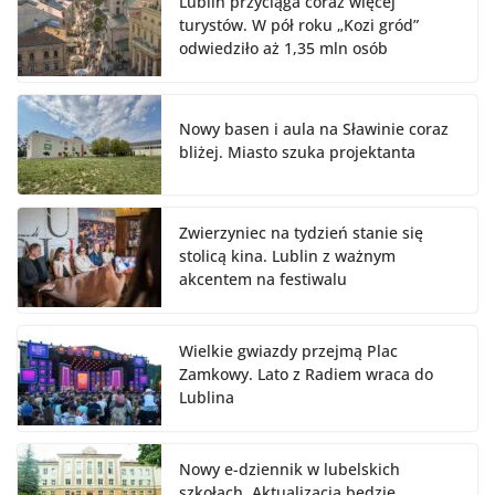
Lublin przyciąga coraz więcej
turystów. W pół roku „Kozi gród”
odwiedziło aż 1,35 mln osób
Nowy basen i aula na Sławinie coraz
bliżej. Miasto szuka projektanta
Zwierzyniec na tydzień stanie się
stolicą kina. Lublin z ważnym
akcentem na festiwalu
Wielkie gwiazdy przejmą Plac
Zamkowy. Lato z Radiem wraca do
Lublina
Nowy e-dziennik w lubelskich
szkołach. Aktualizacja będzie