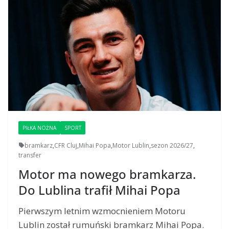
PIŁKA NOŻNA
SPORT
bramkarz
,
CFR Cluj
,
Mihai Popa
,
Motor Lublin
,
sezon 2026/27
,
transfer
Motor ma nowego bramkarza.
Do Lublina trafił Mihai Popa
Pierwszym letnim wzmocnieniem Motoru
Lublin został rumuński bramkarz Mihai Popa.