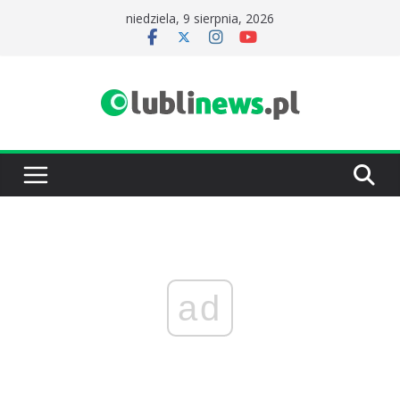
Przejdź
niedziela, 9 sierpnia, 2026
do
treści
ad