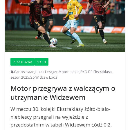
PIŁKA NOŻNA
SPORT
Carlos Isaac
,
Lukas Lerager
,
Motor Lublin
,
PKO BP Ekstraklasa
,
sezon 2025/26
,
Widzew Łódź
Motor przegrywa z walczącym o
utrzymanie Widzewem
W meczu 30. kolejki Ekstraklasy żółto-biało-
niebiescy przegrali na wyjeździe z
przedostatnim w tabeli Widzewem Łódź 0:2,