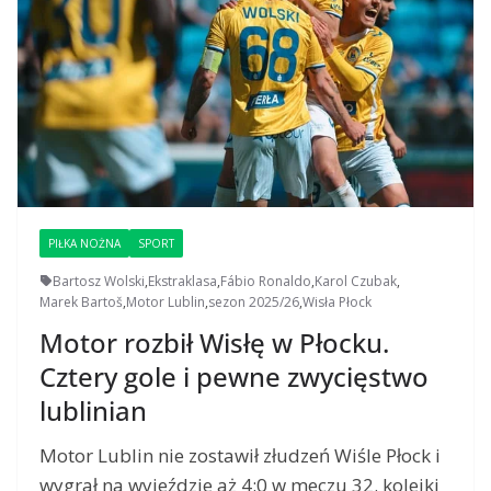
PIŁKA NOŻNA
SPORT
Bartosz Wolski
,
Ekstraklasa
,
Fábio Ronaldo
,
Karol Czubak
,
Marek Bartoš
,
Motor Lublin
,
sezon 2025/26
,
Wisła Płock
Motor rozbił Wisłę w Płocku.
Cztery gole i pewne zwycięstwo
lublinian
Motor Lublin nie zostawił złudzeń Wiśle Płock i
wygrał na wyjeździe aż 4:0 w meczu 32. kolejki