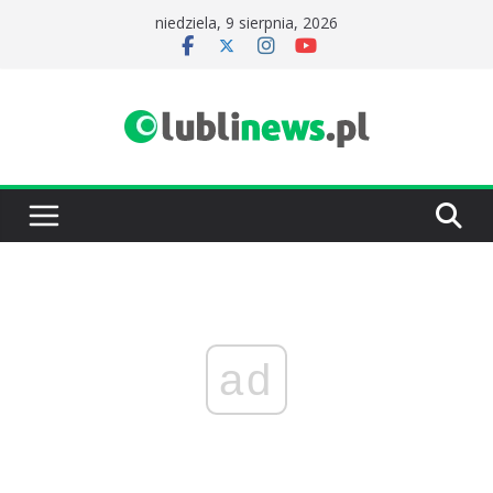
Przejdź
niedziela, 9 sierpnia, 2026
do
treści
ad