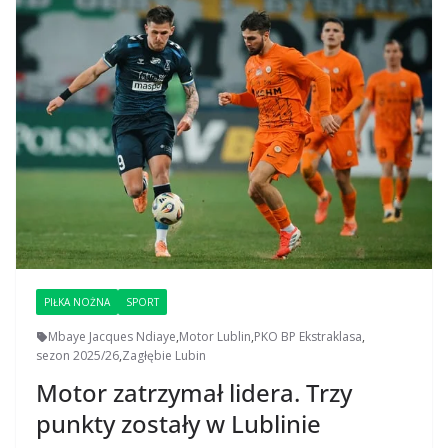
PIŁKA NOŻNA
SPORT
Mbaye Jacques Ndiaye
,
Motor Lublin
,
PKO BP Ekstraklasa
,
sezon 2025/26
,
Zagłębie Lubin
Motor zatrzymał lidera. Trzy
punkty zostały w Lublinie