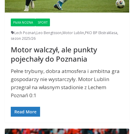
PIŁKA NOŻNA
SPORT
Lech Poznań
,
Leo Bengtsson
,
Motor Lublin
,
PKO BP Ekstraklasa
,
sezon 2025/26
Motor walczył, ale punkty
pojechały do Poznania
Pełne trybuny, dobra atmosfera i ambitna gra
gospodarzy nie wystarczyły. Motor Lublin
przegrał na własnym stadionie z Lechem
Poznań 0:1
Read More