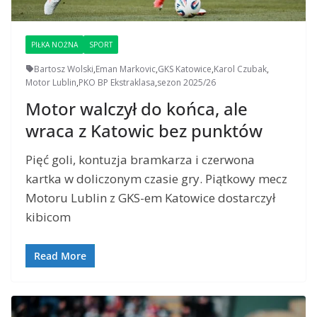
PIŁKA NOŻNA
SPORT
Bartosz Wolski
,
Eman Markovic
,
GKS Katowice
,
Karol Czubak
,
Motor Lublin
,
PKO BP Ekstraklasa
,
sezon 2025/26
Motor walczył do końca, ale
wraca z Katowic bez punktów
Pięć goli, kontuzja bramkarza i czerwona
kartka w doliczonym czasie gry. Piątkowy mecz
Motoru Lublin z GKS-em Katowice dostarczył
kibicom
Read More