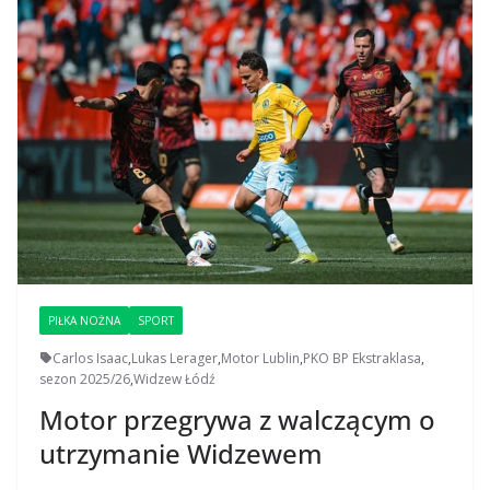
PIŁKA NOŻNA
SPORT
Carlos Isaac
,
Lukas Lerager
,
Motor Lublin
,
PKO BP Ekstraklasa
,
sezon 2025/26
,
Widzew Łódź
Motor przegrywa z walczącym o
utrzymanie Widzewem