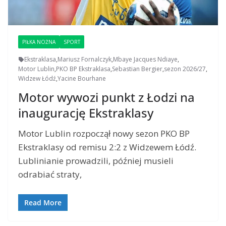
PIŁKA NOŻNA
SPORT
Ekstraklasa
,
Mariusz Fornalczyk
,
Mbaye Jacques Ndiaye
,
Motor Lublin
,
PKO BP Ekstraklasa
,
Sebastian Bergier
,
sezon 2026/27
,
Widzew Łódź
,
Yacine Bourhane
Motor wywozi punkt z Łodzi na
inaugurację Ekstraklasy
Motor Lublin rozpoczął nowy sezon PKO BP
Ekstraklasy od remisu 2:2 z Widzewem Łódź.
Lublinianie prowadzili, później musieli
odrabiać straty,
Read More