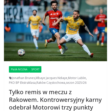
PIŁKA NOŻNA
SPORT
Jonathan Brunes
,
Mbaye Jacques Ndiaye
,
Motor Lublin
,
PKO BP Ekstraklasa
,
Raków Częstochowa
,
sezon 2025/26
Tylko remis w meczu z
Rakowem. Kontrowersyjny karny
odebrał Motorowi trzy punkty