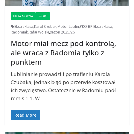
PIŁKA NOŻNA
SPORT
Ekstraklasa
,
Karol Czubak
,
Motor Lublin
,
PKO BP Ekstraklasa
,
Radomiak
,
Rafał Wolski
,
sezon 2025/26
Motor miał mecz pod kontrolą,
ale wraca z Radomia tylko z
punktem
Lublinianie prowadzili po trafieniu Karola
Czubaka, jednak błąd po przerwie kosztował
ich zwycięstwo. Ostatecznie w Radomiu padł
remis 1:1. W
Read More