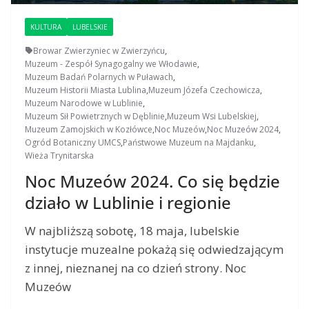
KULTURA
LUBELSKIE
Browar Zwierzyniec w Zwierzyńcu
,
Muzeum - Zespół Synagogalny we Włodawie
,
Muzeum Badań Polarnych w Puławach
,
Muzeum Historii Miasta Lublina
,
Muzeum Józefa Czechowicza
,
Muzeum Narodowe w Lublinie
,
Muzeum Sił Powietrznych w Dęblinie
,
Muzeum Wsi Lubelskiej
,
Muzeum Zamojskich w Kozłówce
,
Noc Muzeów
,
Noc Muzeów 2024
,
Ogród Botaniczny UMCS
,
Państwowe Muzeum na Majdanku
,
Wieża Trynitarska
Noc Muzeów 2024. Co się będzie
działo w Lublinie i regionie
W najbliższą sobotę, 18 maja, lubelskie
instytucje muzealne pokażą się odwiedzającym
z innej, nieznanej na co dzień strony. Noc
Muzeów