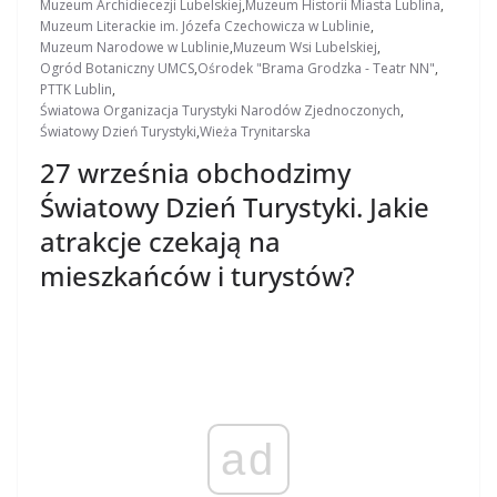
Muzeum Archidiecezji Lubelskiej
,
Muzeum Historii Miasta Lublina
,
Muzeum Literackie im. Józefa Czechowicza w Lublinie
,
Muzeum Narodowe w Lublinie
,
Muzeum Wsi Lubelskiej
,
Ogród Botaniczny UMCS
,
Ośrodek "Brama Grodzka - Teatr NN"
,
PTTK Lublin
,
Światowa Organizacja Turystyki Narodów Zjednoczonych
,
Światowy Dzień Turystyki
,
Wieża Trynitarska
27 września obchodzimy
Światowy Dzień Turystyki. Jakie
atrakcje czekają na
mieszkańców i turystów?
ad