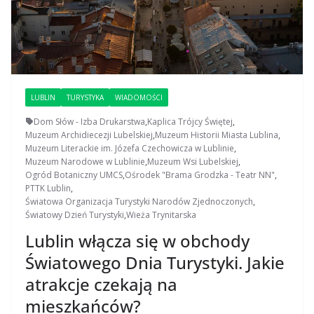
LUBLIN
TURYSTYKA
WIADOMOŚCI
Dom Słów - Izba Drukarstwa
,
Kaplica Trójcy Świętej
,
Muzeum Archidiecezji Lubelskiej
,
Muzeum Historii Miasta Lublina
,
Muzeum Literackie im. Józefa Czechowicza w Lublinie
,
Muzeum Narodowe w Lublinie
,
Muzeum Wsi Lubelskiej
,
Ogród Botaniczny UMCS
,
Ośrodek "Brama Grodzka - Teatr NN"
,
PTTK Lublin
,
Światowa Organizacja Turystyki Narodów Zjednoczonych
,
Światowy Dzień Turystyki
,
Wieża Trynitarska
Lublin włącza się w obchody
Światowego Dnia Turystyki. Jakie
atrakcje czekają na
mieszkańców?