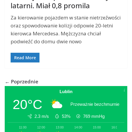
latarni. Miał 0,8 promila
Za kierowanie pojazdem w stanie nietrzeźwości
oraz spowodowanie kolizji odpowie 20-letni
kierowca Mercedesa. Mężczyzna chciał
podwieźć do domu dwie nowo
Read More
← Poprzednie
Lublin
20°C
Przeważnie bezchmurnie
2.3 m/s
53%
769
mmHg
11:00
12:00
13:00
14:00
15:00
16:00
1