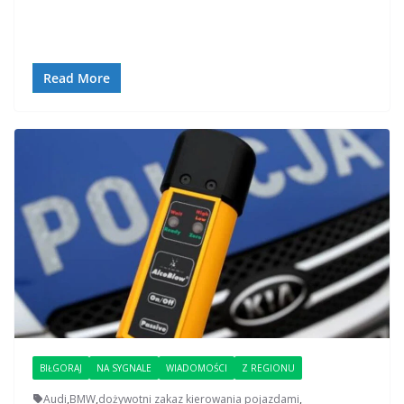
Read More
BIŁGORAJ
NA SYGNALE
WIADOMOŚCI
Z REGIONU
Audi
,
BMW
,
dożywotni zakaz kierowania pojazdami
,