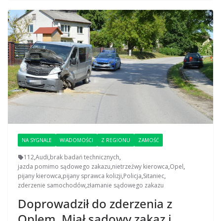
NA SYGNALE
WIADOMOŚCI
Z REGIONU
ZAMOŚĆ
112
,
Audi
,
brak badań technicznych
,
jazda pomimo sądowego zakazu
,
nietrzeźwy kierowca
,
Opel
,
pijany kierowca
,
pijany sprawca kolizji
,
Policja
,
Sitaniec
,
zderzenie samochodów
,
złamanie sądowego zakazu
Doprowadził do zderzenia z
Oplem. Miał sądowy zakaz i