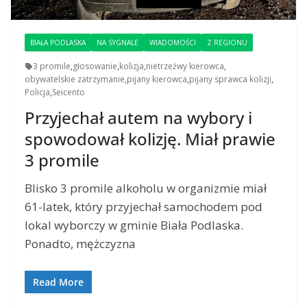
BIAŁA PODLASKA
NA SYGNALE
WIADOMOŚCI
Z REGIONU
3 promile
,
głosowanie
,
kolizja
,
nietrzeźwy kierowca
,
obywatelskie zatrzymanie
,
pijany kierowca
,
pijany sprawca kolizji
,
Policja
,
Seicento
Przyjechał autem na wybory i
spowodował kolizję. Miał prawie
3 promile
Blisko 3 promile alkoholu w organizmie miał
61-latek, który przyjechał samochodem pod
lokal wyborczy w gminie Biała Podlaska.
Ponadto, mężczyzna
Read More