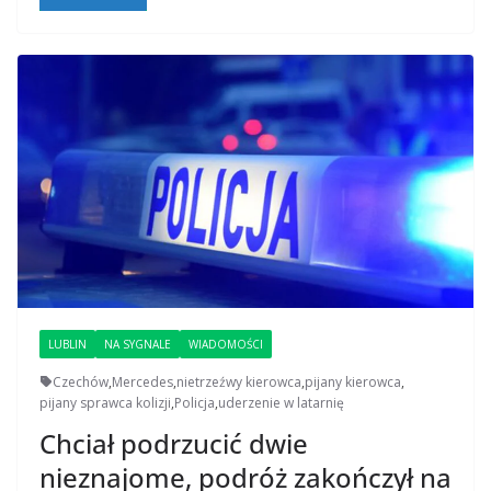
LUBLIN
NA SYGNALE
WIADOMOŚCI
Czechów
,
Mercedes
,
nietrzeźwy kierowca
,
pijany kierowca
,
pijany sprawca kolizji
,
Policja
,
uderzenie w latarnię
Chciał podrzucić dwie
nieznajome, podróż zakończył na