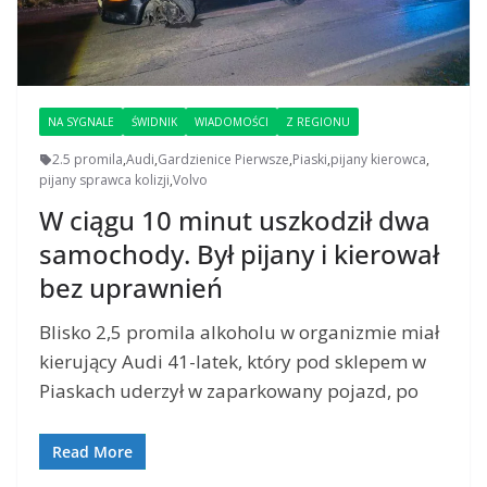
NA SYGNALE
ŚWIDNIK
WIADOMOŚCI
Z REGIONU
2.5 promila
,
Audi
,
Gardzienice Pierwsze
,
Piaski
,
pijany kierowca
,
pijany sprawca kolizji
,
Volvo
W ciągu 10 minut uszkodził dwa
samochody. Był pijany i kierował
bez uprawnień
Blisko 2,5 promila alkoholu w organizmie miał
kierujący Audi 41-latek, który pod sklepem w
Piaskach uderzył w zaparkowany pojazd, po
Read More