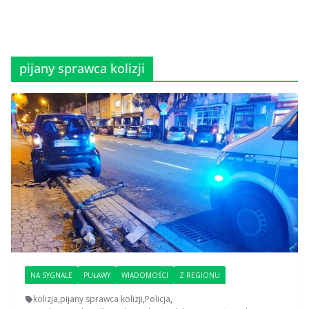
pijany sprawca kolizji
NA SYGNALE
PUŁAWY
WIADOMOŚCI
Z REGIONU
kolizja
,
pijany sprawca kolizji
,
Policja
,