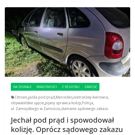
NA SYGNALE
WIADOMOŚCI
Z REGIONU
ZAMOŚĆ
Citroen
,
jazda pod prąd
,
Mercedes
,
nietrzeźwy kierowca
,
obywatelskie ujęcie
,
pijany sprawca kolizji
,
Policja
,
ul. Zamoyskiego w Zamościu
,
złamanie sądowego zakazu
Jechał pod prąd i spowodował
kolizję. Oprócz sądowego zakazu