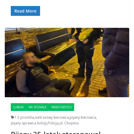
Read More
LUBLIN
NA SYGNALE
WIADOMOŚCI
1.5 promila
,
nietrzeźwy kierowca
,
pijany kierowca
,
pijany sprawca kolizji
,
Policja
,
ul. Chopina