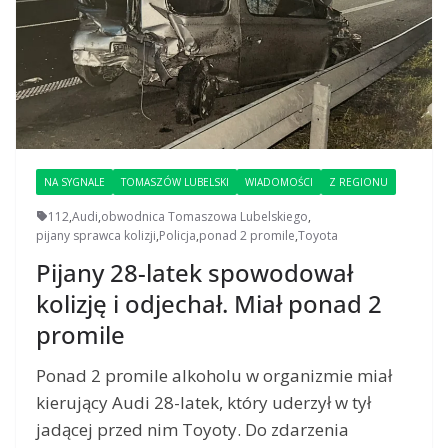
NA SYGNALE
TOMASZÓW LUBELSKI
WIADOMOŚCI
Z REGIONU
112
,
Audi
,
obwodnica Tomaszowa Lubelskiego
,
pijany sprawca kolizji
,
Policja
,
ponad 2 promile
,
Toyota
Pijany 28-latek spowodował
kolizję i odjechał. Miał ponad 2
promile
Ponad 2 promile alkoholu w organizmie miał
kierujący Audi 28-latek, który uderzył w tył
jadącej przed nim Toyoty. Do zdarzenia