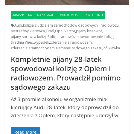
KRASNYSTAW
NA SYGNALE
WIADOMOŚCI
Z REGIONU
Audi
,
kolizja z udziałem samochodów osobowych i radiowozu
,
nietrzeźwy kierowca
,
Opel
,
Opel Vectra
,
pijany kierowca
,
pijany sprawca kolizji
,
Policja
,
radiowóz
,
spowodowanie kolizji
,
Średnia Wieś
,
wypadek
,
zderzenie z radiowozem
,
zderzenie z samochodem
,
złamanie sądowego zakazu
,
Żółkiewka
Kompletnie pijany 28-latek
spowodował kolizję z Oplem i
radiowozem. Prowadził pomimo
sądowego zakazu
Aż 3 promile alkoholu w organizmie miał
kierujący Audi 28-latek, który doprowadził do
zderzenia z Oplem, który następnie uderzył w
Read More