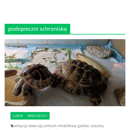
podopieczni schroniska
LUBLIN
WIADOMOŚCI
adopcja zwierząt
,
centrum rehabilitacji gadów i płazów
,