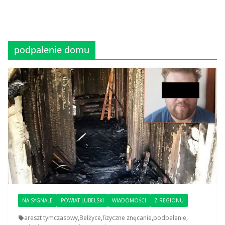
podpalenie domu
NA SYGNALE
POWIAT LUBELSKI
WIADOMOŚCI
Z REGIONU
areszt tymczasowy
,
Bełżyce
,
fizyczne znęcanie
,
podpalenie
,