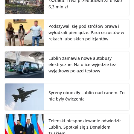
kształtu. Trwa przebudowa za blisko
6,3 mln zł
Podszywali się pod stróżów prawa i
wyłudzali pieniądze. Para oszustów w
rękach lubelskich policjantów
Lublin zamawia nowe autobusy
elektryczne. Na ulice wyjedzie też
wyjątkowy pojazd testowy
Syreny obudziły Lublin nad ranem. To
nie były ćwiczenia
Zełenski niespodziewanie odwiedził
Lublin. Spotkał się z Donaldem
Tuskiem