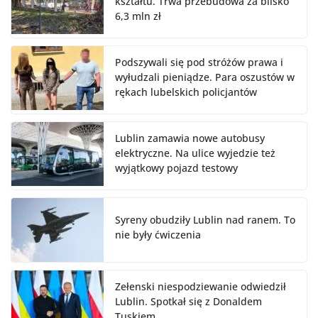
kształtu. Trwa przebudowa za blisko
6,3 mln zł
Podszywali się pod stróżów prawa i
wyłudzali pieniądze. Para oszustów w
rękach lubelskich policjantów
Lublin zamawia nowe autobusy
elektryczne. Na ulice wyjedzie też
wyjątkowy pojazd testowy
Syreny obudziły Lublin nad ranem. To
nie były ćwiczenia
Zełenski niespodziewanie odwiedził
Lublin. Spotkał się z Donaldem
Tuskiem