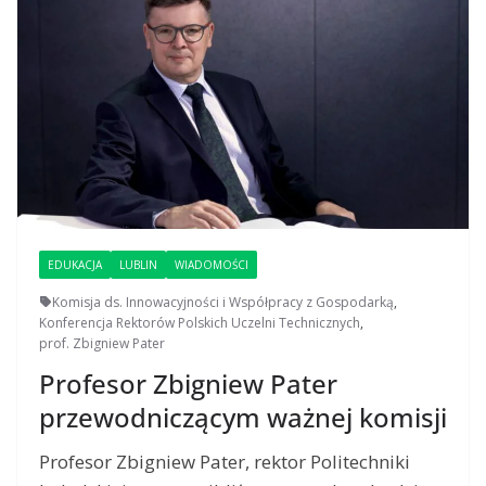
EDUKACJA
LUBLIN
WIADOMOŚCI
Komisja ds. Innowacyjności i Współpracy z Gospodarką
,
Konferencja Rektorów Polskich Uczelni Technicznych
,
prof. Zbigniew Pater
Profesor Zbigniew Pater
przewodniczącym ważnej komisji
Profesor Zbigniew Pater, rektor Politechniki