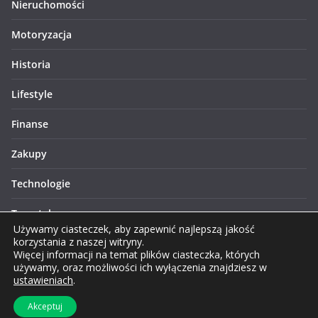
Nieruchomości
Motoryzacja
Historia
Lifestyle
Finanse
Zakupy
Technologie
Turystyka
Używamy ciasteczek, aby zapewnić najlepszą jakość
korzystania z naszej witryny.
Więcej informacji na temat plików ciasteczka, których
używamy, oraz możliwości ich wyłączenia znajdziesz w
ustawieniach
.
Prawa autorskie © 2026 Lublinews.pl. Wszelkie prawa
Akceptuj
zastrzeżone.