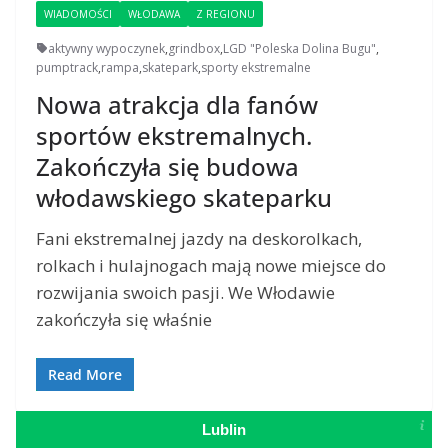
WIADOMOŚCI
WŁODAWA
Z REGIONU
aktywny wypoczynek
,
grindbox
,
LGD "Poleska Dolina Bugu"
,
pumptrack
,
rampa
,
skatepark
,
sporty ekstremalne
Nowa atrakcja dla fanów
sportów ekstremalnych.
Zakończyła się budowa
włodawskiego skateparku
Fani ekstremalnej jazdy na deskorolkach,
rolkach i hulajnogach mają nowe miejsce do
rozwijania swoich pasji. We Włodawie
zakończyła się właśnie
Read More
Lublin