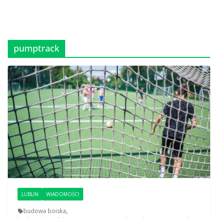
pumptrack
LUBLIN
WIADOMOŚCI
budowa boiska
,