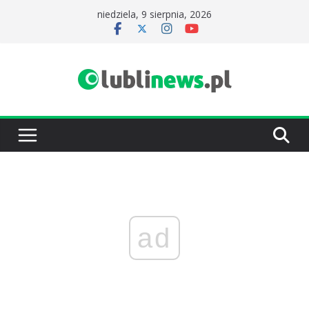
Przejdź
niedziela, 9 sierpnia, 2026
do
treści
ad