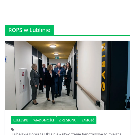
ROPS w Lublinie
LUBELSKIE
WIADOMOŚCI
Z REGIONU
ZAMOŚĆ
„Lubelskie Pomaga Ukrainie – utworzenie tymczasowego miejsca