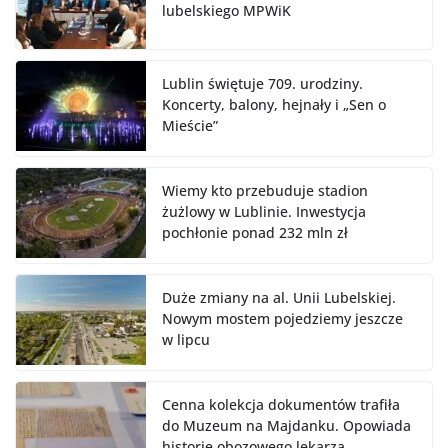
lubelskiego MPWiK
Lublin świętuje 709. urodziny.
Koncerty, balony, hejnały i „Sen o
Mieście”
Wiemy kto przebuduje stadion
żużlowy w Lublinie. Inwestycja
pochłonie ponad 232 mln zł
Duże zmiany na al. Unii Lubelskiej.
Nowym mostem pojedziemy jeszcze
w lipcu
Cenna kolekcja dokumentów trafiła
do Muzeum na Majdanku. Opowiada
historię obozowego lekarza