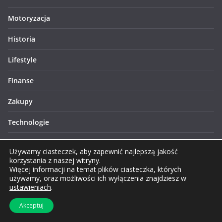
Motoryzacja
Historia
Lifestyle
Finanse
Zakupy
Technologie
Turystyka
Używamy ciasteczek, aby zapewnić najlepszą jakość
korzystania z naszej witryny.
Więcej informacji na temat plików ciasteczka, których
używamy, oraz możliwości ich wyłączenia znajdziesz w
ustawieniach
.
Prawa autorskie © 2026 Lublinews.pl. Wszelkie prawa
Akceptuj
zastrzeżone.