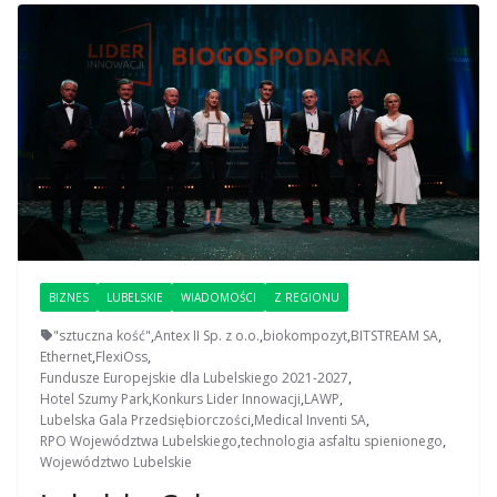
BIZNES
LUBELSKIE
WIADOMOŚCI
Z REGIONU
"sztuczna kość"
,
Antex II Sp. z o.o.
,
biokompozyt
,
BITSTREAM SA
,
Ethernet
,
FlexiOss
,
Fundusze Europejskie dla Lubelskiego 2021-2027
,
Hotel Szumy Park
,
Konkurs Lider Innowacji
,
LAWP
,
Lubelska Gala Przedsiębiorczości
,
Medical Inventi SA
,
RPO Województwa Lubelskiego
,
technologia asfaltu spienionego
,
Województwo Lubelskie