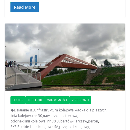
Read More
BIZNES
LUBELSKIE
WIADOMOŚCI
Z REGIONU
Działanie 8.3
,
infrastruktura kolejowa
,
kładka dla pieszych
,
linia kolejowa nr 30
,
nawierzchnia torowa
,
odcinek linii kolejowej nr 30 Lubartów-Parczew
,
peron
,
PKP Polskie Linie Kolejowe SA
,
przejazd kolejowy
,