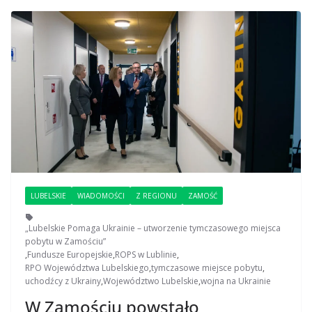
LUBELSKIE
WIADOMOŚCI
Z REGIONU
ZAMOŚĆ
„Lubelskie Pomaga Ukrainie – utworzenie tymczasowego miejsca
pobytu w Zamościu”
,
Fundusze Europejskie
,
ROPS w Lublinie
,
RPO Województwa Lubelskiego
,
tymczasowe miejsce pobytu
,
uchodźcy z Ukrainy
,
Województwo Lubelskie
,
wojna na Ukrainie
W Zamościu powstało