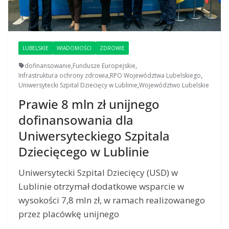
LUBELSKIE
WIADOMOŚCI
ZDROWIE
dofinansowanie
,
Fundusze Europejskie
,
Infrastruktura ochrony zdrowia
,
RPO Województwa Lubelskiego
,
Uniwersytecki Szpital Dziecięcy w Lublinie
,
Województwo Lubelskie
Prawie 8 mln zł unijnego
dofinansowania dla
Uniwersyteckiego Szpitala
Dziecięcego w Lublinie
Uniwersytecki Szpital Dziecięcy (USD) w
Lublinie otrzymał dodatkowe wsparcie w
wysokości 7,8 mln zł, w ramach realizowanego
przez placówkę unijnego