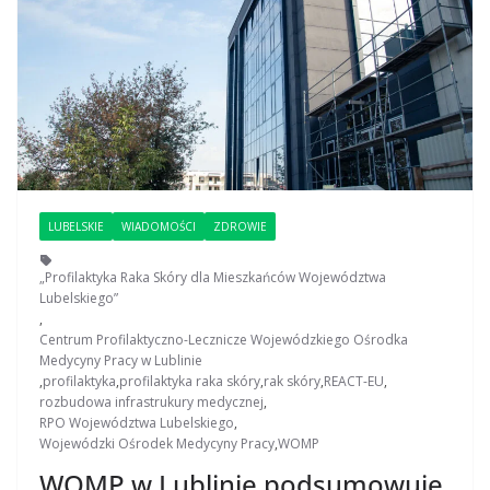
LUBELSKIE
WIADOMOŚCI
ZDROWIE
„Profilaktyka Raka Skóry dla Mieszkańców Województwa
Lubelskiego”
,
Centrum Profilaktyczno-Lecznicze Wojewódzkiego Ośrodka
Medycyny Pracy w Lublinie
,
profilaktyka
,
profilaktyka raka skóry
,
rak skóry
,
REACT-EU
,
rozbudowa infrastrukury medycznej
,
RPO Województwa Lubelskiego
,
Wojewódzki Ośrodek Medycyny Pracy
,
WOMP
WOMP w Lublinie podsumowuje