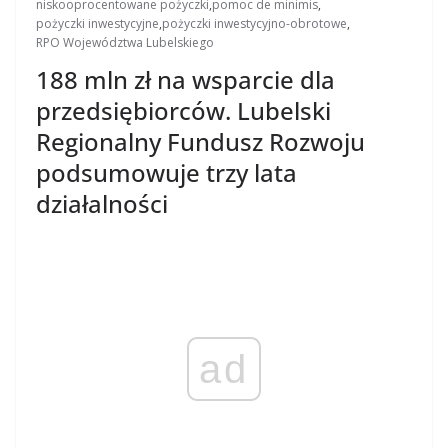
niskooprocentowane pożyczki
,
pomoc de minimis
,
pożyczki inwestycyjne
,
pożyczki inwestycyjno-obrotowe
,
RPO Województwa Lubelskiego
188 mln zł na wsparcie dla
przedsiębiorców. Lubelski
Regionalny Fundusz Rozwoju
podsumowuje trzy lata
działalności
ad