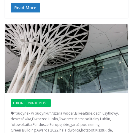
Read More
LUBLIN
WIADOMOŚCI
"budynek w budynku"
,
"szara woda"
,
Bike&Ride
,
dach użytkowy
,
deszczówka
,
Dworzec Lublin
,
Dworzec Metropolitalny Lublin
,
fotowoltaika
,
Fundusze Europejskie
,
garaż podziemny
,
Green Building Awards 2022
,
hala dwórca
,
hotspot
,
Kiss&Ride
,