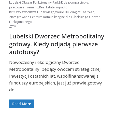
Lubelski Obszar Funkcjonalny
,
Park&Ride
,
pompa ciepła
,
pracownia Tremend
,
Real Estate Impactor
,
RPO Województwa Lubelskiego
,
World Building of The Year
,
Zintegrowane Centrum Komunikacyjne dla Lubelskiego Obszaru
Funkcjonalnego
,
ZTM
Lubelski Dworzec Metropolitalny
gotowy. Kiedy odjadą pierwsze
autobusy?
Nowoczesny i ekologiczny Dworzec
Metropolitalny, będący owocem strategicznej
inwestycji ostatnich lat, współfinansowanej z
funduszy europejskich, jest już prawie gotowy
do
Read More