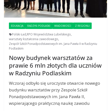
EDUKACJA
RADZYŃ PODLASKI
WIADOMOŚCI
Z REGIONU
Polski Ład
,
RPO Województwa Lubelskiego
,
warsztaty kształcenia zawodowego
,
Zespół Szkół Ponadpodstawowych im. Jana Pawła II w Radzyniu
Podlaskim
Nowy budynek warsztatów za
prawie 6 mln złotych dla uczniów
w Radzyniu Podlaskim
Wczoraj odbyło się uroczyste otwarcie nowego
budynku warsztatów przy Zespole Szkół
Ponadpodstawowych im. Jana Pawła II,
wspierającego praktyczną naukę zawodu