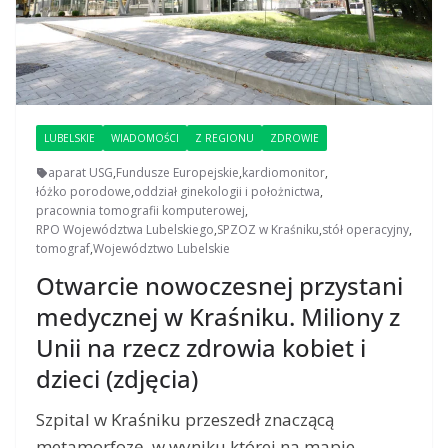
LUBELSKIE
WIADOMOŚCI
Z REGIONU
ZDROWIE
aparat USG
,
Fundusze Europejskie
,
kardiomonitor
,
łóżko porodowe
,
oddział ginekologii i położnictwa
,
pracownia tomografii komputerowej
,
RPO Województwa Lubelskiego
,
SPZOZ w Kraśniku
,
stół operacyjny
,
tomograf
,
Województwo Lubelskie
Otwarcie nowoczesnej przystani
medycznej w Kraśniku. Miliony z
Unii na rzecz zdrowia kobiet i
dzieci (zdjęcia)
Szpital w Kraśniku przeszedł znaczącą
metamorfozę, w wyniku której na mapie